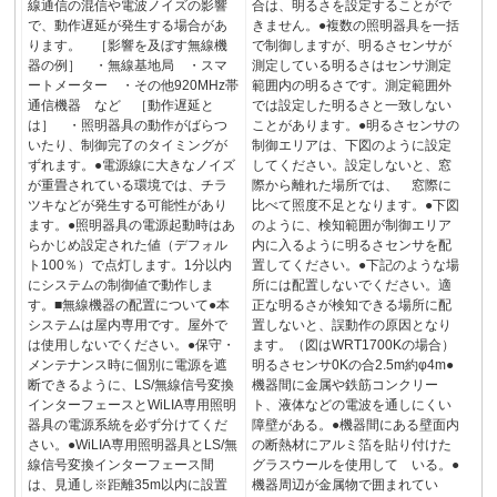
線通信の混信や電波ノイズの影響
合は、明るさを設定することがで
で、動作遅延が発生する場合があ
きません。●複数の照明器具を一括
ります。 ［影響を及ぼす無線機
で制御しますが、明るさセンサが
器の例］ ・無線基地局 ・スマ
測定している明るさはセンサ測定
ートメーター ・その他920MHz帯
範囲内の明るさです。測定範囲外
通信機器 など ［動作遅延と
では設定した明るさと一致しない
は］ ・照明器具の動作がばらつ
ことがあります。●明るさセンサの
いたり、制御完了のタイミングが
制御エリアは、下図のように設定
ずれます。●電源線に大きなノイズ
してください。設定しないと、窓
が重畳されている環境では、チラ
際から離れた場所では、 窓際に
ツキなどが発生する可能性があり
比べて照度不足となります。●下図
ます。●照明器具の電源起動時はあ
のように、検知範囲が制御エリア
らかじめ設定された値（デフォル
内に入るように明るさセンサを配
ト100％）で点灯します。1分以内
置してください。●下記のような場
にシステムの制御値で動作しま
所には配置しないでください。適
す。■無線機器の配置について●本
正な明るさが検知できる場所に配
システムは屋内専用です。屋外で
置しないと、誤動作の原因となり
は使用しないでください。●保守・
ます。（図はWRT1700Kの場合）
メンテナンス時に個別に電源を遮
明るさセンサ0Kの合2.5m約φ4m●
断できるように、LS/無線信号変換
機器間に金属や鉄筋コンクリー
インターフェースとWiLIA専用照明
ト、液体などの電波を通しにくい
器具の電源系統を必ず分けてくだ
障壁がある。●機器間にある壁面内
さい。●WiLIA専用照明器具とLS/無
の断熱材にアルミ箔を貼り付けた
線信号変換インターフェース間
グラスウールを使用して いる。●
は、見通し※距離35m以内に設置
機器周辺が金属物で囲まれてい