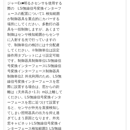
ジャーEx■明るさセンサを使用する
際の LS/無線信号変換インターフ
ェースの配置について1. 検知範囲
が制御器具を重点的にカバーする
場所にしてください。多数灯の器
具を一括制御しますが、あくまで
制御はセンサ検知範囲からセンサ
に入射する光で行っていますの
で、制御単位の検討には十分配慮
してください。※制御単位は設定
操作用タブレットにより設定可能
です。制御器具制御単位LS/無線信
号変換インターフェースLS/無線信
号変換インターフェース制御器具
制御単位2. 外光利用のため、LS/無
線信号変換インターフェースを窓
際に設置する場合は、窓からの距
離は（天井高さ÷1.3）m以上離して
ください。LS/無線信号変換インタ
ーフェースを窓に近づけて設置す
ると、センサが外光を直接検知し
てしまい照明器具の出力を抑え過
ぎてしまう原因となります。外光
窓キャビネットLS/無線信号変換イ
ンターフェース検知範囲3. LS/無線