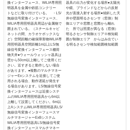
換インターフェース、WiLIA専用照
器具の出力が変化する場所●太陽光
明器具を金属や鉄筋コンクリー
や鏡、ブラインドなどからの反射
トなどに取り付けている。 ・LS/
光が直接入射する場所●傾斜した天
無線信号変換インターフェース、
井や壁面明るさセンサ（窓側）制
WiLIA専用照明器具周辺が金属物で
御エリア※窓際と窓際から離れ
囲まれている。（スチールキャビ
た 所では照度が異なる（窓側）
ネットの間、カラオケボックスな
明るさセンサ制御エリア※検知範
ど）空間距離の確保障害物WiLIA専
囲が制御エリア からはみ出てい
用照明器具空間距離1m以上LS/無
る明るさセンサ検知範囲検知範囲
線信号変換インターフェース棚荷
物天井●ウォールウォッシャ器具は
壁から50cm以上離してご使用くだ
さい。近すぎると動作しない場合
があります。●複数のマルチマネー
ジャーExシステムを近接してご使
用される場合、動作遅延が発生す
る場合があります。LS/無線信号変
換インターフェースは近接システ
ムのWiLIA専用照明器具から6m以
上離して設置してください。6m以
上AシステムWiLIA専用照明器具LS/
無線信号変換インターフェースマ
ルチマネージャーExBシステム
WiLIA専用照明器具LS/無線信号変
換インターフェースマルチマネー