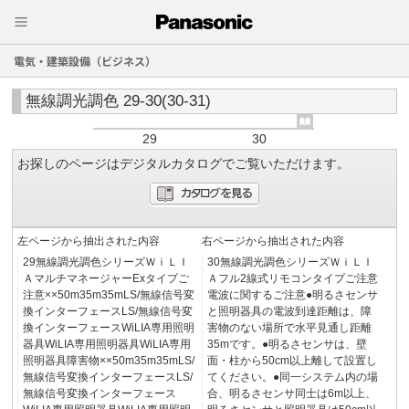
電気・建築設備（ビジネス）
無線調光調色 29-30(30-31)
29
30
お探しのページはデジタルカタログでご覧いただけます。
左ページから抽出された内容
右ページから抽出された内容
29無線調光調色シリーズＷｉＬＩ
30無線調光調色シリーズＷｉＬＩ
ＡマルチマネージャーExタイプご
Ａフル2線式リモコンタイプご注意
注意××50m35m35mLS/無線信号変
電波に関するご注意●明るさセンサ
換インターフェースLS/無線信号変
と照明器具の電波到達距離は、障
換インターフェースWiLIA専用照明
害物のない場所で水平見通し距離
器具WiLIA専用照明器具WiLIA専用
35mです。●明るさセンサは、壁
照明器具障害物××50m35m35mLS/
面・柱から50cm以上離して設置し
無線信号変換インターフェースLS/
てください。●同一システム内の場
無線信号変換インターフェース
合、明るさセンサ同士は6m以上、