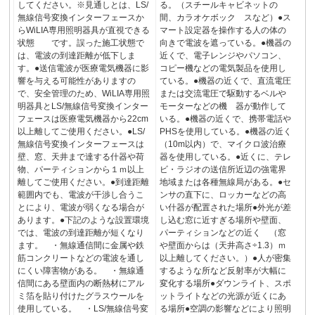
してください。※見通しとは、LS/
る。（スチールキャビネットの
無線信号変換インターフェースか
間、カラオケボック スなど）●ス
らWiLIA専用照明器具が直視できる
マート設定器を操作する人の体の
状態 です。誤った施工状態で
向きで電波を遮っている。●機器の
は、電波の到達距離が低下しま
近くで、電子レンジやパソコン、
す。●送信電波が医療電気機器に影
コピー機などの電気製品を使用し
響を与える可能性がありますの
ている。●機器の近くで、直流電圧
で、安全管理のため、WiLIA専用照
または交流電圧で駆動するベルや
明器具とLS/無線信号変換インター
モーターなどの機 器が動作して
フェースは医療電気機器から22cm
いる。●機器の近くで、携帯電話や
以上離してご使用ください。●LS/
PHSを使用している。●機器の近く
無線信号変換インターフェースは
（10m以内）で、マイクロ波治療
壁、窓、天井まで達する什器や荷
器を使用している。●近くに、テレ
物、パーティションから１ｍ以上
ビ・ラジオの送信所近辺の強電界
離してご使用ください。●到達距離
地域または各種無線局がある。●セ
範囲内でも、電波が干渉し合うこ
ンサの直下に、ロッカーなどの高
とにより、電波が弱くなる場合が
い什器が配置された場所●外光が差
あります。●下記のような設置環境
し込む窓に近すぎる場所や壁面、
では、電波の到達距離が短くなり
パーティションなどの近く （窓
ます。 ・無線通信間に金属や鉄
や壁面からは（天井高さ÷1.3）ｍ
筋コンクリートなどの電波を通し
以上離してください。）●人が密集
にくい障害物がある。 ・無線通
するような所など反射率が大幅に
信間にある壁面内の断熱材にアル
変化する場所●ダウンライト、スポ
ミ箔を貼り付けたグラスウールを
ットライトなどの光源が近くにあ
使用している。 ・LS/無線信号変
る場所●空調の影響などにより照明