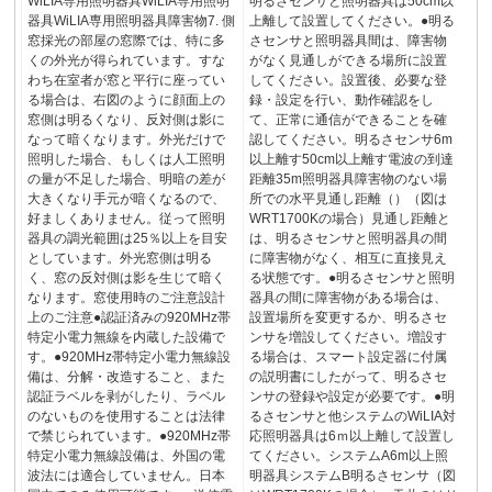
WiLIA専用照明器具WiLIA専用照明
明るさセンサと照明器具は50cm以
器具WiLIA専用照明器具障害物7. 側
上離して設置してください。●明る
窓採光の部屋の窓際では、特に多
さセンサと照明器具間は、障害物
くの外光が得られています。すな
がなく見通しができる場所に設置
わち在室者が窓と平行に座ってい
してください。設置後、必要な登
る場合は、右図のように顔面上の
録・設定を行い、動作確認をし
窓側は明るくなり、反対側は影に
て、正常に通信ができることを確
なって暗くなります。外光だけで
認してください。明るさセンサ6m
照明した場合、もしくは人工照明
以上離す50cm以上離す電波の到達
の量が不足した場合、明暗の差が
距離35m照明器具障害物のない場
大きくなり手元が暗くなるので、
所での水平見通し距離（）（図は
好ましくありません。従って照明
WRT1700Kの場合）見通し距離と
器具の調光範囲は25％以上を目安
は、明るさセンサと照明器具の間
としています。外光窓側は明る
に障害物がなく、相互に直接見え
く、窓の反対側は影を生じて暗く
る状態です。●明るさセンサと照明
なります。窓使用時のご注意設計
器具の間に障害物がある場合は、
上のご注意●認証済みの920MHz帯
設置場所を変更するか、明るさセ
特定小電力無線を内蔵した設備で
ンサを増設してください。増設す
す。●920MHz帯特定小電力無線設
る場合は、スマート設定器に付属
備は、分解・改造すること、また
の説明書にしたがって、明るさセ
認証ラベルを剥がしたり、ラベル
ンサの登録や設定が必要です。●明
のないものを使用することは法律
るさセンサと他システムのWiLIA対
で禁じられています。●920MHz帯
応照明器具は6ｍ以上離して設置し
特定小電力無線設備は、外国の電
てください。システムA6m以上照
波法には適合していません。日本
明器具システムB明るさセンサ（図