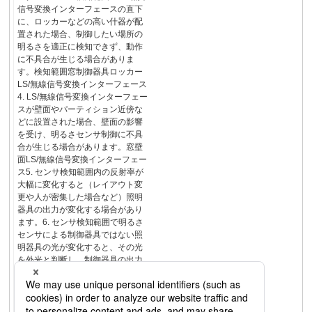
信号変換インターフェースの直下
に、ロッカーなどの高い什器が配
置された場合、制御したい場所の
明るさを適正に検知できず、動作
に不具合が生じる場合がありま
す。検知範囲窓制御器具ロッカー
LS/無線信号変換インターフェース
4. LS/無線信号変換インターフェー
スが壁面やパーティション近傍な
どに設置された場合、壁面の影響
を受け、明るさセンサ制御に不具
合が生じる場合があります。窓壁
面LS/無線信号変換インターフェー
ス5. センサ検知範囲内の反射率が
大幅に変化すると（レイアウト変
更や人が密集した場合など）照明
器具の出力が変化する場合があり
ます。6. センサ検知範囲で明るさ
センサによる制御器具ではない照
明器具の光が変化すると、その光
を外光と判断し、制御器具の出⼒
が変化する場合があります。明る
さセンサによる制御器具ではない
照明器具（ダウンライト）が点灯
すると、制御器具の出⼒が⼩さく