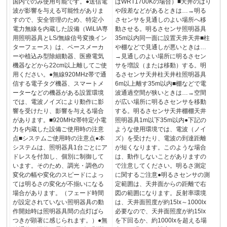
国内でのみ使用可能です。●送信電
はWRT1700Kの場合）■天井のはり
波が影響を与える可能性がありま
や段差などがあるときは…→明る
すので、安全管理のため、特定小
さセンサを見通しのよい場所へ移
電力無線を内蔵した設備（WiLIA専
動させる。明るさセンサ照明器具
用照明器具とLS/無線信号変換イン
35m以内同一面に設置天井天井■柱
ターフェース）は、ペースメーカ
や棚などで見通しが悪いときは…
ーや植込み型除細動器、医療電気
→見通しのよい場所に明るさセン
機器などから22cm以上離してご使
サを増設（または移動）する。明
用ください。●無線920MHz帯で通
るさセンサ天井柱天井柱照明器具
信する電子タグ機器、スマートメ
6m以上離す35m以内■棚などで電
ーターなどの機器がある設置環境
波通過空間が狭いときは…→空間
では、電波ノイズにより動作に影
が広い場所に明るさセンサを移動
響を受けたり、影響を与える場合
する。明るさセンサ天井棚棚天井
があります。■920MHz帯特定小電
照明器具1m以下35m以内●下記の
力を内蔵した設備ご使用時の注意
ような使用環境では、電波（ノイ
点■システムご使用時の注意点●本
ズ）を受けたり、電波の到達距離
システムは、照明器具1台ごとにア
が短くなります。このような場合
ドレスを付加し、個別に制御して
は、動作しないことがありますの
います。そのため、調光・調色の
で注意してください。明るさ測定
変化の幅や変化のスピードによっ
に関するご注意●明るさセンサの測
ては明るさの変化が不揃いになる
定範囲は、天井面からの距離で右
場合があります。（フェード時間
図の範囲になります。反射率環境
が設定されていない照明器具の動
は、天井面照度が約15lx～1000lx
作開始時は照明器具間の点灯ばら
必要なので、天井面照度が約15lx
つきが顕著に感じられます。）●無
を下回るか、約1000lxを超える場