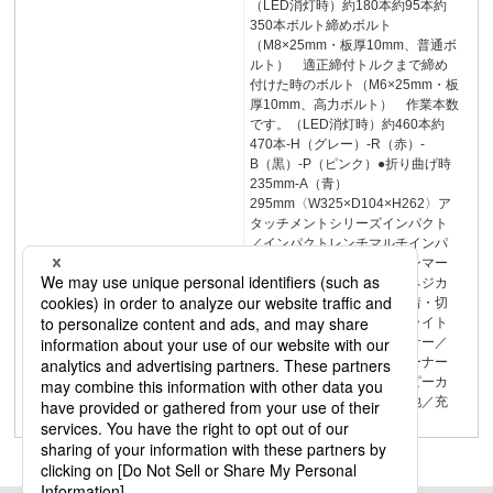
（LED消灯時）約180本約95本約
350本ボルト締めボルト
（M8×25mm・板厚10mm、普通ボ
ルト） 適正締付トルクまで締め
付けた時のボルト（M6×25mm・板
厚10mm、高力ボルト） 作業本数
です。（LED消灯時）約460本約
470本-H（グレー）-R（赤）-
B（黒）-P（ピンク）●折り曲げ時
235mm-A（青）
295mm〈W325×D104×H262〉ア
タッチメントシリーズインパクト
／インパクトレンチマルチインパ
クトドリル／振動ドリルハンマー
マルチツールバンドソー全ネジカ
ッター切断工具ケーブル圧着・切
断・圧縮ホルソー／ダウンライト
カッター真空ポンプ／センサー／
シーリングガンライトクリーナー
／エアダスター・ブロワスピーカ
ー扇風機／電池アダプタ電池／充
電器先端工具／替刃ケース