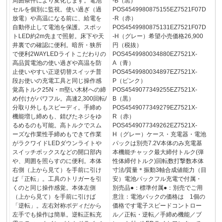
周囲条件により変化します。電池
-B（黒）
セルを個別に監視。使い過ぎ（過
POS4549980875155EZ7521F07D
放電）や高温になる前に、給電を
-R（赤）
自動停止して電池を保護。スポッ
POS4549980875131EZ7521F07D
トLED約2m先まで照射。床下や天
-H（グレー）希望小売価格26,900
井裏での確認に便利。暗所・狭所
円（税抜）
で便利2WAYLEDライトこだわりの
POS4549980034880EZ7521X-
高品質電池の使い過ぎや高温を防
A（青）
止使いやすい正逆切替スイッチ普
POS4549980034897EZ7521X-
段お使いの充電工具と同じ操作感
P（ピンク）
覚高トルク25N・m堅い木材への締
POS4549077349255EZ7521X-
め付けがパワフル。高速2,300回転/
B（黒）
分取り外しもスピーディ。手締め
POS4549077349279EZ7521X-
機能増し締めも、錆びたネジをゆ
R（赤）
るめるのも可能。高トルクでスム
POS4549077349262EZ7521X-
ーズな作業性手締めもできて作業
H（グレー）ケース・充電器・電池
がラクワイドLEDダウンライトや
パックは別売7.2V本体のみ充電基
スイッチボックスなどの開口部内
本機能チャック最大締付トルク(弾
や、周囲を照らすのに便利。本体
性体締付トルク)回転数打撃数本体
右側（上から見て）を手前に引け
寸法/質量＊振動3軸合成値能力（目
ば「正転」。工具のトリガーを引
安）電池パックフル充電で付属・
くのと同じ操作感覚。本体左側
別売品●：標準付属●：別売でご用
（上から見て）を手前に引けば
意注：電池パックの価格は 1個の
「逆転」。左右対称ボディだから
価格です電子スピードコントロー
左手でも操作は簡単。逆転正転充
ル／正転・逆転／手締め機能／ブ