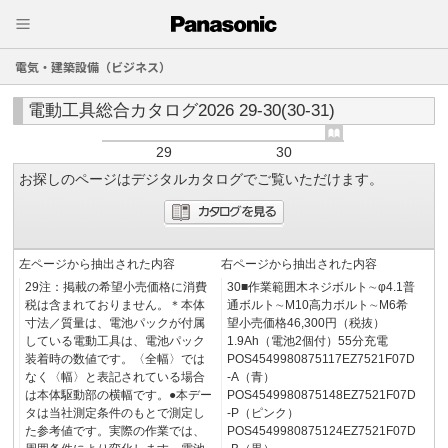
電気・建築設備（ビジネス）
電動工具総合カタログ2026 29-30(30-31)
29
30
お探しのページはデジタルカタログでご覧いただけます。
左ページから抽出された内容
右ページから抽出された内容
29注：掲載の希望小売価格に消費
30■作業範囲木ネジボルト∼φ4.1普
税は含まれておりません。＊本体
通ボルト∼M10高力ボルト∼M6希
寸法／質量は、電池パックが付属
望小売価格46,300円（税抜）
している電動工具は、電池パック
1.9Ah（電池2個付）55分充電
装着時の数値です。〈全幅〉では
POS4549980875117EZ7521F07D
なく〈幅〉と表記されている場合
-A（青）
は本体駆動部の横幅です。●本デー
POS4549980875148EZ7521F07D
タは当社測定条件のもとで測定し
-P（ピンク）
た参考値です。実際の作業では、
POS4549980875124EZ7521F07D