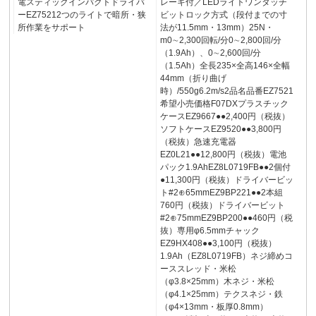
電スティックインパクトドライバ
レーキ付／LEDライトワンタッチ
ーEZ75212つのライトで暗所・狭
ビットロック方式（段付までの寸
所作業をサポート
法が11.5mm・13mm）25N・
m0∼2,300回転/分0∼2,800回/分
（1.9Ah）、0∼2,600回/分
（1.5Ah）全長235×全高146×全幅
44mm（折り曲げ
時）/550g6.2m/s2品名品番EZ7521
希望小売価格F07DXプラスチック
ケースEZ9667●●2,400円（税抜）
ソフトケースEZ9520●●3,800円
（税抜）急速充電器
EZ0L21●●12,800円（税抜）電池
パック1.9AhEZ8L0719FB●●2個付
●11,300円（税抜）ドライバービッ
ト#2⊕65mmEZ9BP221●●2本組
760円（税抜）ドライバービット
#2⊕75mmEZ9BP200●●460円（税
抜）専用φ6.5mmチャック
EZ9HX408●●3,100円（税抜）
1.9Ah（EZ8L0719FB）ネジ締めコ
ーススレッド・米松
（φ3.8×25mm）木ネジ・米松
（φ4.1×25mm）テクスネジ・鉄
（φ4×13mm・板厚0.8mm）