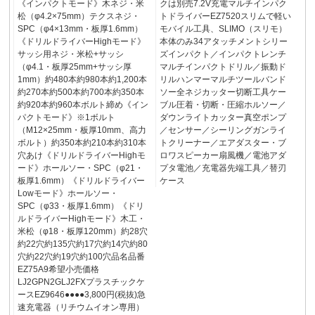
《インパクトモード》木ネジ・米
クは別売7.2V充電マルチインパク
松（φ4.2×75mm）テクスネジ・
トドライバーEZ7520スリムで軽い
SPC（φ4×13mm・板厚1.6mm）
モバイル工具、SLIMO（スリモ）
《ドリルドライバーHighモード》
本体のみ34アタッチメントシリー
サッシ用ネジ・米松+サッシ
ズインパクト／インパクトレンチ
（φ4.1・板厚25mm+サッシ厚
マルチインパクトドリル／振動ド
1mm）約480本約980本約1,200本
リルハンマーマルチツールバンド
約270本約500本約700本約350本
ソー全ネジカッター切断工具ケー
約920本約960本ボルト締め《イン
ブル圧着・切断・圧縮ホルソー／
パクトモード》※1ボルト
ダウンライトカッター真空ポンプ
（M12×25mm・板厚10mm、高力
／センサー／シーリングガンライ
ボルト）約350本約210本約310本
トクリーナー／エアダスター・ブ
穴あけ《ドリルドライバーHighモ
ロワスピーカー扇風機／電池アダ
ード》ホールソー・SPC（φ21・
プタ電池／充電器先端工具／替刃
板厚1.6mm）《ドリルドライバー
ケース
Lowモード》ホールソー・
SPC（φ33・板厚1.6mm）《ドリ
ルドライバーHighモード》木工・
米松（φ18・板厚120mm）約28穴
約22穴約135穴約17穴約14穴約80
穴約22穴約19穴約100穴品名品番
EZ75A9希望小売価格
LJ2GPN2GLJ2FXプラスチックケ
ースEZ9646●●●●3,800円(税抜)急
速充電器（リチウムイオン専用）