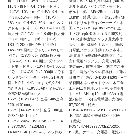
時：《18V》135N・m《14.4V》
金付）約250本約300本約1,800本
115N・mドリルHighモード時：
ボルト締め《インパクトモード》
《18V》10N・m《14.4V》9N・m
ボルト・鉄（M8×25mm・板厚
ドリルLowモード時：《18V》
10mm、普通ボルト）約230本穴あ
28N・m《14.4V》26N・mインパ
け《ドリルドライバーモード》木
クトモード時：《18V》0∼2,300回
工・コンパネ（φ10×12mm）金
転／分《14.4V》0∼1,850回転／分
工・鉄（φ5×0.8mm）約160穴約
ドリルHighモード時：《18V》
160穴基本機能チャック最大締付ト
180∼1,200回転／分《14.4V》
ルク（弾性体締付トルク）回転数
145∼980回転／分ドリルLowモー
打撃数クラッチ作動トルク本体寸
ド時：《18V》60∼380回転／分
法/質量＊振動3軸合成値能力（目
《14.4V》50∼300回転／分インパ
安）電池パックフル充電で付属・
クトモード時：《18V》0∼3,500回
別売品●：標準付属●：別売でご用
／分 《14.4V》0∼3,000回／分ド
意注：電池パックの価格は 1個の
リルドライバーモード時：21段切
価格です〈W343×D86×H283〉■作
替（約0.7∼4.4N・mまで約0.2N・
業範囲木ネジボルト小ネジ木工金
mきざみ）《18V5.0Ah》全長198×
工∼φ4.1普通ボルト∼M8高力ボル
全高242×幅61mm／
ト∼M6∼M4∼φ10∼φ51.9Ah（電
1.9kg《18V3.0Ah》全長198×全高
池2個付）55分充電希望小売価格
226×幅61mm／
57,700円（税抜）
1.7kg《14.4V5.0Ah》全長198×全
POS4549980875285EZ7520F07D
高234×幅61mm／
-B（黒）希望小売価格32,200円
1.8kg7.5m/s218V5.0Ah（EZ9L54
（税抜）
）18V3.0Ah（EZ9L53）
POS4547441883770EZ7520X-
14.4V5.0Ah（EZ9L48）ネジ締め
B（黒）ケース・充電器・電池パッ