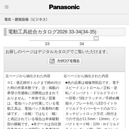
電気・建築設備（ビジネス）
電動工具総合カタログ2026 33-34(34-35)
33
34
お探しのページはデジタルカタログでご覧いただけます。
左ページから抽出された内容
右ページから抽出された内容
※1：適正締付トルクまで締め付け
■色の品番は補修用部品です。電子
た時の作業本数です。注：掲載の
スピードコントロール／正転・逆
希望小売価格に消費税は含まれて
転／インパクト・ドリルドライバ
おりません。＊本体寸法／質量
ー切替／5段クラッチ※／手締め機
は、電池パックが付属している電
能※／ブレーキ付／LEDライト※
動工具は、電池パック装着時の数
ドリルドライバーモードのみワン
値です。〈全幅〉ではなく〈幅〉
タッチビットロック方式（段付ま
と表記されている場合は本体駆動
での寸法が11.5mm・13mm）イン
部の横幅です。●本データは当社測
パクトモード時：22N・mドリルド