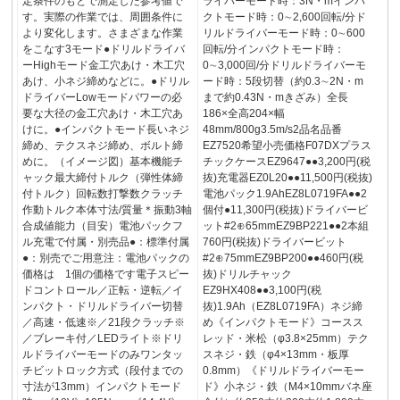
定条件のもとで測定した参考値で
ライバーモード時：3N・mインパ
す。実際の作業では、周囲条件に
クトモード時：0∼2,600回転/分ド
より変化します。さまざまな作業
リルドライバーモード時：0∼600
をこなす3モード●ドリルドライバ
回転/分インパクトモード時：
ーHighモード金工穴あけ・木工穴
0∼3,000回/分ドリルドライバーモ
あけ、小ネジ締めなどに。●ドリル
ード時：5段切替（約0.3∼2N・m
ドライバーLowモードパワーの必
まで約0.43N・mきざみ）全長
要な大径の金工穴あけ・木工穴あ
186×全高204×幅
けに。●インパクトモード長いネジ
48mm/800g3.5m/s2品名品番
締め、テクスネジ締め、ボルト締
EZ7520希望小売価格F07DXプラス
めに。（イメージ図）基本機能チ
チックケースEZ9647●●3,200円(税
ャック最大締付トルク（弾性体締
抜)充電器EZ0L20●●11,500円(税抜)
付トルク）回転数打撃数クラッチ
電池パック1.9AhEZ8L0719FA●●2
作動トルク本体寸法/質量＊振動3軸
個付●11,300円(税抜)ドライバービ
合成値能力（目安）電池パックフ
ット#2⊕65mmEZ9BP221●●2本組
ル充電で付属・別売品●：標準付属
760円(税抜)ドライバービット
●：別売でご用意注：電池パックの
#2⊕75mmEZ9BP200●●460円(税
価格は 1個の価格です電子スピー
抜)ドリルチャック
ドコントロール／正転・逆転／イ
EZ9HX408●●3,100円(税
ンパクト・ドリルドライバー切替
抜)1.9Ah（EZ8L0719FA）ネジ締
／高速・低速※／21段クラッチ※
め《インパクトモード》コースス
／ブレーキ付／LEDライト※ドリ
レッド・米松（φ3.8×25mm）テク
ルドライバーモードのみワンタッ
スネジ・鉄（φ4×13mm・板厚
チビットロック方式（段付までの
0.8mm）《ドリルドライバーモー
寸法が13mm）インパクトモード
ド》小ネジ・鉄（M4×10mmバネ座