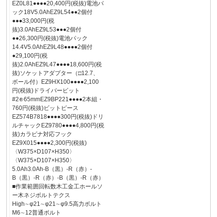
EZ0L81●●●●20,400円(税抜)電池パ
ック18V5.0AhEZ9L54●●2個付
●●●33,000円(税
抜)3.0AhEZ9L53●●●2個付
●●26,300円(税抜)電池パック
14.4V5.0AhEZ9L48●●●●2個付
●29,100円(税
抜)2.0AhEZ9L47●●●●18,600円(税
抜)ソケットアダプター（□12.7、
ボール付）EZ9HX100●●●●2,100
円(税抜)ドライバービット
#2⊕65mmEZ9BP221●●●●2本組・
760円(税抜)ビットピース
EZ574B7818●●●●300円(税抜)ドリ
ルチャックEZ9780●●●●4,800円(税
抜)カラビナ対応フック
EZ9X015●●●●2,300円(税抜)
〈W375×D107×H350〉
〈W375×D107×H350〉
5.0Ah3.0Ah-B（黒）-R（赤）-
B（黒）-R（赤）-B（黒）-R（赤）
■作業範囲回転数木工金工ホールソ
ー木ネジボルトテクス
High∼φ21∼φ21∼φ9.5高力ボルト
M6∼12普通ボルト