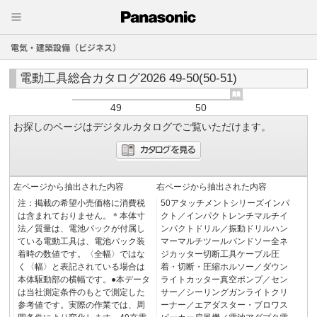
電気・建築設備（ビジネス）
電動工具総合カタログ2026 49-50(50-51)
49
50
お探しのページはデジタルカタログでご覧いただけます。
左ページから抽出された内容
右ページから抽出された内容
注：掲載の希望小売価格に消費税
50アタッチメントシリーズインパ
は含まれておりません。＊本体寸
クト／インパクトレンチマルチイ
法／質量は、電池パックが付属し
ンパクトドリル／振動ドリルハン
ている電動工具は、電池パック装
マーマルチツールバンドソー全ネ
着時の数値です。〈全幅〉ではな
ジカッター切断工具ケーブル圧
く〈幅〉と表記されている場合は
着・切断・圧縮ホルソー／ダウン
本体駆動部の横幅です。●本データ
ライトカッター真空ポンプ／セン
は当社測定条件のもとで測定した
サー／シーリングガンライトクリ
参考値です。実際の作業では、周
ーナー／エアダスター・ブロワス