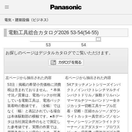
電気・建築設備（ビジネス）
電動工具総合カタログ2026 53-54(54-55)
53
54
お探しのページはデジタルカタログでご覧いただけます。
左ページから抽出された内容
右ページから抽出された内容
53注：掲載の希望小売価格に消費
54アタッチメントシリーズインパ
税は含まれておりません。＊本体
クト／インパクトレンチマルチイ
寸法／質量は、電池パックが付属
ンパクトドリル／振動ドリルハン
している電動工具は、電池パック
マーマルチツールバンドソー全ネ
装着時の数値です。〈全幅〉では
ジカッター切断工具ケーブル圧
なく〈幅〉と表記されている場合
着・切断・圧縮ホルソー／ダウン
は本体駆動部の横幅です。●本デー
ライトカッター真空ポンプ／セン
タは当社測定条件のもとで測定し
サー／シーリングガンライトクリ
た参考値です。実際の作業では、
ーナー／エアダスター・ブロワス