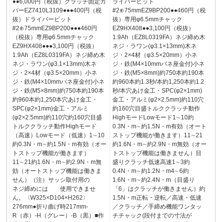
●●6,000円（税抜）クラッチ固定カ
ライバービット
バーEZ7410L3109●●●400円（税
#2⊕75mmEZ9BP200●●460円（税
抜）ドライバービット
抜）専用φ6.5mmチャック
#2⊕75mmEZ9BP200●●●460円
EZ9HX408●●3,100円（税抜）
（税抜）専用φ6.5mmチャック
1.9Ah（EZ8L0319FA）ネジ締め木
EZ9HX408●●●3,100円（税抜）
ネジ・ラワン(φ3.1×13mm)木ネ
1.9Ah（EZ8L0319FA）ネジ締め木
ジ・2×4材（φ3.5×20mm）小ネ
ネジ・ラワン(φ3.1×13mm)木ネ
ジ・鉄(M4×10mmバネ座金付)小ネ
ジ・2×4材（φ3.5×20mm）小ネ
ジ・鉄(M5×8mm)約750本約190本
ジ・鉄(M4×10mmバネ座金付)小ネ
約960本約1.3秒/本約1,250本約1.2
ジ・鉄(M5×8mm)約750本約190本
秒/本穴あけ金工・SPC(φ2×1mm)
約960本約1,250本穴あけ金工・
金工・アルミ(φ2×2.5mm)約110穴
SPC(φ2×1mm)金工・アルミ
約160穴目盛トルククラッチ動作
(φ2×2.5mm)約110穴約160穴目盛
HighモードLowモード1∼10約
トルククラッチ動作Highモード
0.3N・m∼約1.5N・m有効（オート
（高速）Lowモード（低速）1∼10
ストップ機能が働きます）11∼21
約0.3N・m∼約1.5N・m有効（オー
約1.6N・m∼約2.9N・m無効（オー
トストップ機能が働きます）
トストップ機能は働きません）目
11∼21約1.6N・m∼約2.9N・m無
盛りクラッチ低速高速1∼3約
効（オートストップ機能は働きま
0.4N・m∼約1.2N・m4∼6約
せん）（注）サッシ取付用の
1.6N・m∼約2.4N・m（目盛り
ネジ締めには 使用できませ
「6」はクラッチが働きません）約
ん。〈W325×D104×H262〉
1.5N・m正転・逆転／高速・低速
276mm●折り曲げ時217mm-
／クラッチ／手締め機能ワンタッ
R（赤）-H（グレー）-B（黒）■作
チチャック(段付までの寸法が