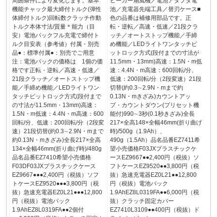
周囲条件により変化します。基本
ピーカー扇風機／電池アダプタ電
機能チャック最大締付トルク(弾性
池／充電器先端工具／替刃ケース■
体締付トルク)回転数クラッチ作動
色の品番は補修用部品です。正
トルク本体寸法/質量＊能力（目
転・逆転／高速・低速／21段クラ
安）電池パックフル充電で締付ト
ッチ／オートストップ機能／手締
ルク目安表（参考値）付属・別売
め機能／LEDライトワンタッチビ
品●：標準付属●：別売でご用意
ットロック方式(段付までの寸法が
注：電池パックの価格は 1個の価
11.5mm・13mm)高速：1.5N・m低
格です正転・逆転／高速・低速／
速：4.4N・m高速：600回転/分、
21段クラッチ／オートストップ機
低速：200回転/分（2段変速）21段
能／手締め機能／LEDライトワン
切替(約0.3∼2.9N・mまで約
タッチビットロック方式(段付まで
0.13N・mきざみ)カウントアッ
の寸法が11.5mm・13mm)高速：
プ・カウントダウン(プリセット機
1.5N・m低速：4.4N・m高速：600
能付)990∼3秒(0.1秒きざみ)全長
回転/分、低速：200回転/分（2段変
217×全高148×全幅46mm(折り曲げ
速）21段切替(約0.3∼2.9N・mまで
時)/500g（1.9Ah）、
約0.13N・mきざみ)全長217×全高
490g（1.5Ah）品名品番EZ7411希
134×全幅46mm(折り曲げ時)/480g
望小売価格F03JXプラスチックケ
品名品番EZ7410希望小売価格
ースEZ9667●●2,400円（税抜）ソ
F03DF03JXプラスチックケース
フトケースEZ9520●●3,800円（税
EZ9667●●●2,400円（税抜）ソフ
抜）急速充電器EZ0L21●●12,800
トケースEZ9520●●●3,800円（税
円（税抜）電池パック
抜）急速充電器EZ0L21●●●12,800
1.9AhEZ8L0319FA●●6,000円（税
円（税抜）電池パック
抜）クラッチ固定カバー
1.9AhEZ8L0319FA●●2個付
EZ7410L3109●●400円（税抜）ド