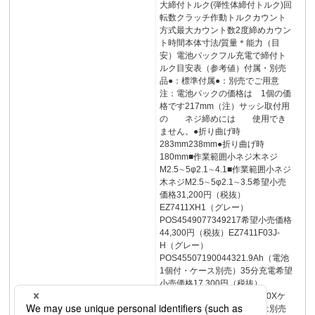
大締付トルク(弾性体締付トルク)回
転数クラッチ作動トルクカウント
方式最大カウント数2度締めカウン
ト時間本体寸法/質量＊能力（目
安）電池パックフル充電で締付ト
ルク目安表（参考値）付属・別売
品●：標準付属●：別売でご用意
注：電池パックの価格は 1個の価
格です217mm（注）サッシ取付用
の ネジ締めには 使用でき
ません。●折り曲げ時
283mm238mm●折り曲げ時
180mm■作業範囲小ネジ木ネジ
M2.5∼5φ2.1∼4.1■作業範囲小ネジ
木ネジM2.5∼5φ2.1∼3.5希望小売
価格31,200円（税抜）
EZ7411XH1（グレー）
POS4549077349217希望小売価格
44,300円（税抜）EZ7411F03J-
H（グレー）
POS45507190044321.9Ah（電池
1個付・ケース別売）35分充電希望
小売価格17,300円（税抜）
POS4989602478478EZ6220Xケ
ース・充電器・電池パックは別売