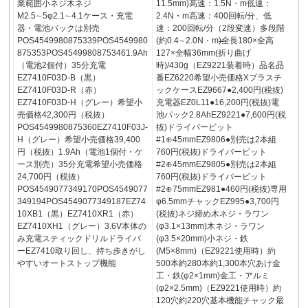
業範囲小ネジ木ネジ
11.5mm)高速：1.5N・m低速：
M2.5∼5φ2.1∼4.1ケース・充電
2.4N・m高速：400回転/分、低
器・電池パックは別売
速：200回転/分（2段変速）多段階
POS4549980875339POS4549980
(約0.4∼2.0N・m)̶̶̶全長180×全高
875353POS45499808753461.9Ah
127×全幅36mm(折り曲げ
（電池2個付）35分充電
時)/430g（EZ9221装着時）品名品
EZ7410F03D-B（黒）
番EZ6220希望小売価格Xプラスチ
EZ7410F03D-R（赤）
ックケースEZ9667●2,400円(税抜)
EZ7410F03D-H（グレー）希望小
充電器EZ0L11●16,200円(税抜)電
売価格42,300円（税抜）
池パック2.8AhEZ9221●7,600円(税
POS4549980875360EZ7410F03J-
抜)ドライバービット
H（グレー）希望小売価格39,400
#1⊕45mmEZ9806●別売は2本組
円（税抜）1.9Ah（電池1個付・ケ
760円(税抜)ドライバービット
ース別売）35分充電希望小売価格
#2⊕45mmEZ9805●別売は2本組
24,700円（税抜）
760円(税抜)ドライバービット
POS4549077349170POS4549077
#2⊕75mmEZ981●460円(税抜)専用
349194POS4549077349187EZ74
φ6.5mmチャックEZ995●3,700円
10XB1（黒）EZ7410XR1（赤）
(税抜)ネジ締め木ネジ・ラワン
EZ7410XH1（グレー）3.6V本体の
(φ3.1×13mm)木ネジ・ラワン
み充電スティックドリルドライバ
(φ3.5×20mm)小ネジ・鉄
ーEZ7410取り回し、持ち歩きがし
(M5×8mm)（EZ9221使用時）約
やすいオートストップ機能
500本約280本約1,300本穴あけ金
工・鉄(φ2×1mm)金工・アルミ
(φ2×2.5mm)（EZ9221使用時）約
120穴約220穴基本機能チャック最