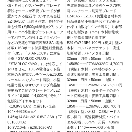
周囲条件により変化します。準
カー扇風機／電池アダプタ電池／
備・片付けがスピーディブレード
充電器先端工具／替刃ケース70充
着脱はツールが不要ブレードが仮
電マルチツール別売品ブレード
置きできる磁石付（いずれも当社
EZ46A5・EZ1G31共通適合材料外
EZ46A5比）上向き作業、長時間作
観品番希望小売価格おすすめ用途
業も快適●約500g軽量化●グリップ
仕様（山数は1インチ当り）対象部
周り23mm小型化ブラシレスモータ
材と切断深さ（mm）木材樹脂軟
ーでパワフル当社ミニドライバー
鋼・非鉄金属鉄丸釘木材
などの充電が可能高容量3.8Ah電池
EZ9MW32SB6,100円（税抜）堅い
搭載●USBポート付属電池残量目盛
木材・コンパネのポケット・高速
付「OIS」「STARLOCK」に対応
切断材質：バイメタル刃幅：
※※「STARLOCKPLUS」
32mm 刃長：50mm 山数：
「STARLOCKMAX」には対応して
145050ーーEZ9MW32SC14,700円
おりません。10.8V/電池セット品
（税抜）木材・2×4材のポケット・
本体のみ充電マルチツールEZ1G31
高速切断材質：炭素工具鋼刃幅：
ツールレスでブレード着脱、小型
32mm 刃長：50mm 山数：
軽量で握りやすいグリップ商品情
1450ーーーEZ9MW32SC25,500円
報動画でご紹介ブレーキ付／LED
（税抜）木材・石膏ボードのポケ
ライト10,000∼14,000回／分約4°
ット切断材質：炭素工具鋼刃幅：
無段階ダイヤルセット
32mm 刃長：50mm 山数：
《10.8V3.8Ah》全長310×全高
1850ーーーEZ9MW65SB6,700円
104×全幅68mm／
（税抜）堅い木材・OSBボードの
1.45kg14.84m/s210.8V3.8Ah（EZ
広い開口・高速切断材質：バイメ
8L1038HA）
タル刃幅：65mm 刃長：40mm
10.8V2.0Ah（EZ8L1020FA）
山数：1440ーーー木材／金属