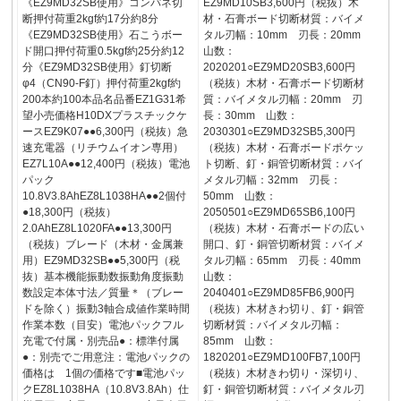
《EZ9MD32SB使用》コンパネ切
EZ9MD10SB3,600円（税抜）木
断押付荷重2kgf約17分約8分
材・石膏ボード切断材質：バイメ
《EZ9MD32SB使用》石こうボー
タル刃幅：10mm 刃長：20mm
ド開口押付荷重0.5kgf約25分約12
山数：
分《EZ9MD32SB使用》釘切断
2020201○EZ9MD20SB3,600円
φ4（CN90-F釘）押付荷重2kgf約
（税抜）木材・石膏ボード切断材
200本約100本品名品番EZ1G31希
質：バイメタル刃幅：20mm 刃
望小売価格H10DXプラスチックケ
長：30mm 山数：
ースEZ9K07●●6,300円（税抜）急
2030301○EZ9MD32SB5,300円
速充電器（リチウムイオン専用）
（税抜）木材・石膏ボードポケッ
EZ7L10A●●12,400円（税抜）電池
ト切断、釘・銅管切断材質：バイ
パック
メタル刃幅：32mm 刃長：
10.8V3.8AhEZ8L1038HA●●2個付
50mm 山数：
●18,300円（税抜）
2050501○EZ9MD65SB6,100円
2.0AhEZ8L1020FA●●13,300円
（税抜）木材・石膏ボードの広い
（税抜）ブレード（木材・金属兼
開口、釘・銅管切断材質：バイメ
用）EZ9MD32SB●●5,300円（税
タル刃幅：65mm 刃長：40mm
抜）基本機能振動数振動角度振動
山数：
数設定本体寸法／質量＊（ブレー
2040401○EZ9MD85FB6,900円
ドを除く）振動3軸合成値作業時間
（税抜）木材きわ切り、釘・銅管
作業本数（目安）電池パックフル
切断材質：バイメタル刃幅：
充電で付属・別売品●：標準付属
85mm 山数：
●：別売でご用意注：電池パックの
1820201○EZ9MD100FB7,100円
価格は 1個の価格です■電池パッ
（税抜）木材きわ切り・深切り、
クEZ8L1038HA（10.8V3.8Ah）仕
釘・銅管切断材質：バイメタル刃