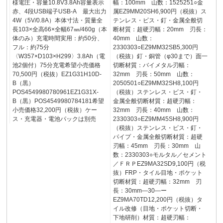
様電圧・容量10.8V3.8Ah容量表示
幅：100mm 山数：1525251○金
赤、4段USB端子USB-A 最大出力
属EZ9MM20SH6,900円（税抜）ス
4W（5V/0.8A）本体寸法・質量全
テンレス・ビス・釘・金属全般切
長103×全高66×全幅67㎜/460g（本
断材質：超硬刃幅：20mm 刃長：
体のみ）充電時間実用：約50分、
40mm 山数：
フル：約75分
2330303○EZ9MM32SB5,300円
〈W357×D103×H299〉3.8Ah（電
（税抜）釘・銅管（φ30まで）面一
池2個付）75分充電希望小売価格
切断材質：バイメタル刃幅：
70,500円（税抜）EZ1G31H10D-
32mm 刃長：50mm 山数：
B（黒）
2050501○EZ9MM32SH8,100円
POS4549980780961EZ1G31X-
（税抜）ステンレス・ビス・釘・
B（黒）POS4549980784181希望
金属全般切断材質：超硬刃幅：
小売価格32,200円（税抜）ケー
32mm 刃長：40mm 山数：
ス・充電器・電池パックは別売
2330303○EZ9MM45SH8,900円
（税抜）ステンレス・ビス・釘・
パイプ・金属全般切断材質：超硬
刃幅：45mm 刃長：30mm 山
数：2330303○モルタル／セメント
／ＦＲＰEZ9MA32SD9,100円（税
抜）FRP・タイル目地・ポケット
切断材質：超硬刃幅：32mm 刃
長：30mm―30―ー
EZ9MA70TD12,200円（税抜）タ
イル改修（目地・ポケット切断・
下地研削）材質：超硬刃幅：