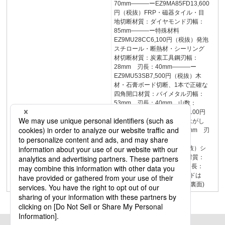
70mm―――ーEZ9MA85FD13,600
円（税抜）FRP・磁器タイル・目
地切断材質：ダイヤモンド刃幅：
85mm―――ー特殊材料
EZ9MU28CC6,100円（税抜）発泡
スチロール・断熱材・シーリング
材切断材質：炭素工具鋼刃幅：
28mm 刃長：40mm―――ー
EZ9MU53SB7,500円（税抜）木
材・石膏ボード切断、1本で正確な
四角開口材質：バイメタル刃幅：
53mm 刃長：40mm 山数：
1440―1ーEZ9MU52CC14,100円
（税抜）硬化した接着剤等はがし
材質：炭素工具鋼刃幅：52mm 刃
長：26mm―――ー
EZ9MU52CC24,100円（税抜）シ
ーリング材除去、塗装剥離材質：
炭素工具鋼刃幅：52mm 刃長：
40mm―――ー(表面)ブレードは
「STARLOCK」方式です。(裏面)