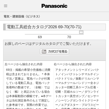
電気・建築設備（ビジネス）
電動工具総合カタログ2026 69-70(70-71)
69
70
お探しのページはデジタルカタログでご覧いただけます。
左ページから抽出された内容
右ページから抽出された内容
69注：掲載の希望小売価格に消費
アタッチメントシリーズインパク
税は含まれておりません。＊本体
ト／インパクトレンチマルチイン
寸法／質量は、電池パックが付属
パクトドリル／振動ドリルハンマ
している電動工具は、電池パック
ーマルチツールバンドソー全ネジ
装着時の数値です。〈全幅〉では
カッター切断工具ケーブル圧着・
なく〈幅〉と表記されている場合
切断・圧縮ホルソー／ダウンライ
は本体駆動部の横幅です。●本デー
トカッター真空ポンプ／センサー
タは当社測定条件のもとで測定し
／シーリングガンライトクリーナ
た参考値です。実際の作業では、
ー／エアダスター・ブロワスピー