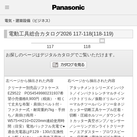
電気・建築設備（ビジネス）
電動工具総合カタログ2026 117-118(118-119)
117
118
お探しのページはデジタルカタログでご覧いただけます。
左ページから抽出された内容
右ページから抽出された内容
クリーナー別売品ソフトケース
アタッチメントシリーズインパク
EZ9522 POS4549980231937希
ト／インパクトレンチマルチイン
望小売価格8,900円（税抜）・軽く
パクトドリル／振動ドリルハンマ
て丈夫な布製・肩掛けベルト付・
ーマルチツールバンドソー全ネジ
ファスナー式・耐荷重約7kg・手持
カッター切断工具ケーブル圧着・
ち／肩掛け両用・
切断・圧縮ホルソー／ダウンライ
W575×H210×D220mm連続使用時
トカッター真空ポンプ／センサー
間（目安）電池パックフル充電で●
／シーリングガンライトクリーナ
適合充電器はP.129・130の互換性
ー／エアダスター・ブロワスピー