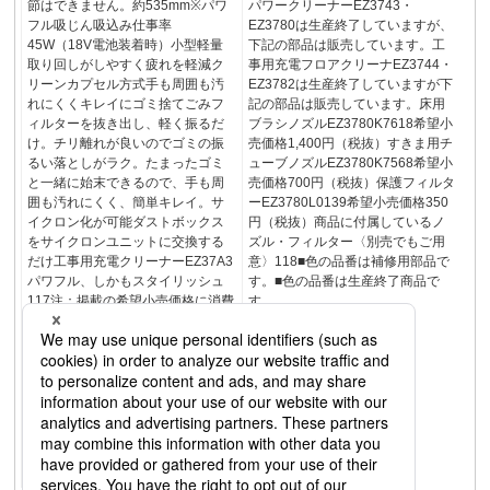
節はできません。約535mm※パワ
パワークリーナーEZ3743・
フル吸じん吸込み仕事率
EZ3780は生産終了していますが、
45W（18V電池装着時）小型軽量
下記の部品は販売しています。工
取り回しがしやすく疲れを軽減ク
事用充電フロアクリーナEZ3744・
リーンカプセル方式手も周囲も汚
EZ3782は生産終了していますが下
れにくくキレイにゴミ捨てごみフ
記の部品は販売しています。床用
ィルターを抜き出し、軽く振るだ
ブラシノズルEZ3780K7618希望小
け。チリ離れが良いのでゴミの振
売価格1,400円（税抜）すきま用チ
るい落としがラク。たまったゴミ
ューブノズルEZ3780K7568希望小
と一緒に始末できるので、手も周
売価格700円（税抜）保護フィルタ
囲も汚れにくく、簡単キレイ。サ
ーEZ3780L0139希望小売価格350
イクロン化が可能ダストボックス
円（税抜）商品に付属しているノ
をサイクロンユニットに交換する
ズル・フィルター〈別売でもご用
だけ工事用充電クリーナーEZ37A3
意〉118■色の品番は補修用部品で
パワフル、しかもスタイリッシュ
す。■色の品番は生産終了商品で
117注：掲載の希望小売価格に消費
す。
税は含まれておりません。＊本体
寸法／質量は、電池パックが付属
している電動工具は、電池パック
装着時の数値です。〈全幅〉では
なく〈幅〉と表記されている場合
は本体駆動部の横幅です。●本デー
タは当社測定条件のもとで測定し
た参考値です。実際の作業では、
周囲条件により変化します。