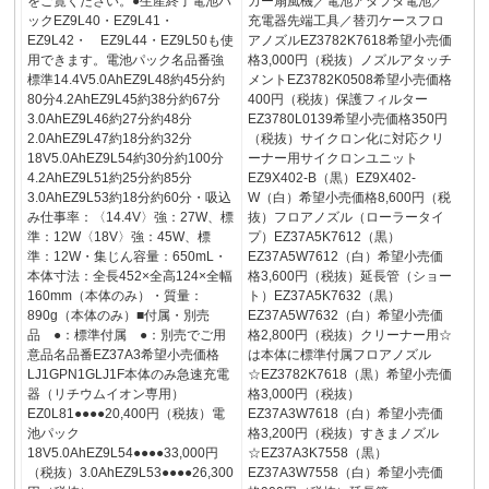
をご覧ください。●生産終了電池パ
カー扇風機／電池アダプタ電池／
ックEZ9L40・EZ9L41・
充電器先端工具／替刃ケースフロ
EZ9L42・ EZ9L44・EZ9L50も使
アノズルEZ3782K7618希望小売価
用できます。電池パック名品番強
格3,000円（税抜）ノズルアタッチ
標準14.4V5.0AhEZ9L48約45分約
メントEZ3782K0508希望小売価格
80分4.2AhEZ9L45約38分約67分
400円（税抜）保護フィルター
3.0AhEZ9L46約27分約48分
EZ3780L0139希望小売価格350円
2.0AhEZ9L47約18分約32分
（税抜）サイクロン化に対応クリ
18V5.0AhEZ9L54約30分約100分
ーナー用サイクロンユニット
4.2AhEZ9L51約25分約85分
EZ9X402-B（黒）EZ9X402-
3.0AhEZ9L53約18分約60分・吸込
W（白）希望小売価格8,600円（税
み仕事率：〈14.4V〉強：27W、標
抜）フロアノズル（ローラータイ
準：12W〈18V〉強：45W、標
プ）EZ37A5K7612（黒）
準：12W・集じん容量：650mL・
EZ37A5W7612（白）希望小売価
本体寸法：全長452×全高124×全幅
格3,600円（税抜）延長管（ショー
160mm（本体のみ）・質量：
ト）EZ37A5K7632（黒）
890g（本体のみ）■付属・別売
EZ37A5W7632（白）希望小売価
品 ●：標準付属 ●：別売でご用
格2,800円（税抜）クリーナー用☆
意品名品番EZ37A3希望小売価格
は本体に標準付属フロアノズル
LJ1GPN1GLJ1F本体のみ急速充電
☆EZ3782K7618（黒）希望小売価
器（リチウムイオン専用）
格3,000円（税抜）
EZ0L81●●●●20,400円（税抜）電
EZ37A3W7618（白）希望小売価
池パック
格3,200円（税抜）すきまノズル
18V5.0AhEZ9L54●●●●33,000円
☆EZ37A3K7558（黒）
（税抜）3.0AhEZ9L53●●●●26,300
EZ37A3W7558（白）希望小売価