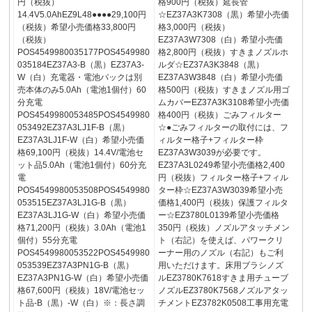
円（税抜）
格900円（税抜）延長管
14.4V5.0AhEZ9L48●●●●29,100円
☆EZ37A3K7308（黒）希望小売価
（税抜）希望小売価格33,800円
格3,000円（税抜）
（税抜）
EZ37A3W7308（白）希望小売価
POS4549980035177POS4549980
格2,800円（税抜）すきまノズルホ
035184EZ37A3-B（黒）EZ37A3-
ルダ☆EZ37A3K3848（黒）
W（白）充電器・電池パックは別
EZ37A3W3848（白）希望小売価
売本体のみ5.0Ah（電池1個付）60
格500円（税抜）すきまノズル用ゴ
分充電
ムカバーEZ37A3K3108希望小売価
POS4549980053485POS4549980
格400円（税抜）ごみフィルター
053492EZ37A3LJ1F-B（黒）
☆●ごみフィルターの取付には、フ
EZ37A3LJ1F-W（白）希望小売価
ィルター格子+フィルター枠
格69,100円（税抜）14.4V/電池セ
EZ37A3W3039が必要です。
ット品5.0Ah（電池1個付）60分充
EZ37A3L0249希望小売価格2,400
電
円（税抜）フィルター格子+フィル
POS4549980053508POS4549980
ター枠☆EZ37A3W3039希望小売
053515EZ37A3LJ1G-B（黒）
価格1,400円（税抜）保護フィルタ
EZ37A3LJ1G-W（白）希望小売価
ー☆EZ3780L0139希望小売価格
格71,200円（税抜）3.0Ah（電池1
350円（税抜）ノズルアタッチメン
個付）55分充電
ト（右記）を使えば、パワークリ
POS4549980053522POS4549980
ーナー用のノズル（右記）もご利
053539EZ37A3PN1G-B（黒）
用いただけます。床用ブラシノズ
EZ37A3PN1G-W（白）希望小売価
ルEZ3780K7618すきま用チューブ
格67,600円（税抜）18V/電池セッ
ノズルEZ3780K7568ノズルアタッ
ト品-B（黒）-W（白）※：長さ調
チメントEZ3782K0508工事用充電