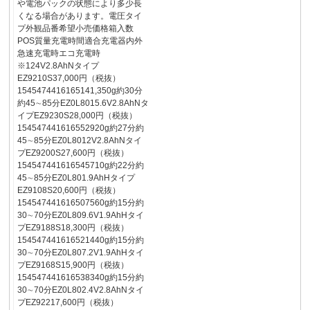
や電池パックの状態により多少長
くなる場合があります。電圧タイ
プ外観品番希望小売価格箱入数
POS質量充電時間適合充電器内外
急速充電時エコ充電時
※124V2.8AhNタイプ
EZ9210S37,000円（税抜）
1545474416165141,350g約30分
約45∼85分EZ0L8015.6V2.8AhNタ
イプEZ9230S28,000円（税抜）
154547441616552920g約27分約
45∼85分EZ0L8012V2.8AhNタイ
プEZ9200S27,600円（税抜）
154547441616545710g約22分約
45∼85分EZ0L801.9AhHタイプ
EZ9108S20,600円（税抜）
154547441616507560g約15分約
30∼70分EZ0L809.6V1.9AhHタイ
プEZ9188S18,300円（税抜）
154547441616521440g約15分約
30∼70分EZ0L807.2V1.9AhHタイ
プEZ9168S15,900円（税抜）
154547441616538340g約15分約
30∼70分EZ0L802.4V2.8AhNタイ
プEZ92217,600円（税抜）