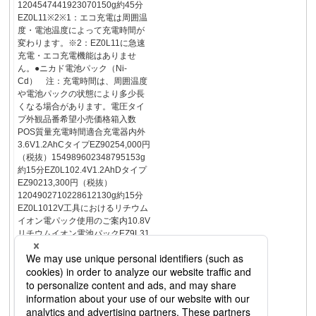
1204547441923070150g約45分
EZ0L11※2※1：エコ充電は周囲温
度・電池温度によって充電時間が
変わります。※2：EZ0L11に急速
充電・エコ充電機能はありませ
ん。●ニカド電池パック（Ni-
Cd） 注：充電時間は、周囲温度
や電池パックの状態により多少長
くなる場合があります。電圧タイ
プ外観品番希望小売価格箱入数
POS質量充電時間適合充電器内外
3.6V1.2AhCタイプEZ90254,000円
（税抜）154989602348795153g
約15分EZ0L102.4V1.2AhDタイプ
EZ90213,300円（税抜）
1204902710228612130g約15分
EZ0L1012V工具におけるリチウム
イオン電パック使用のご案内10.8V
リチウムイオン電池パックEZ9L31
は生産終了しました。12V工具にリ
チウムイオン電池パックをご使用
の場合は、電池アダプタ
EZ9740（P.122）をご利用くださ
い。ご注意電池アダプタが利用で
きない不適合12V工具もあります。