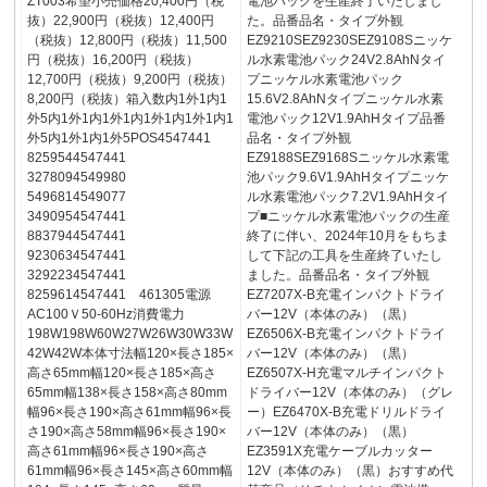
ZT003希望小売価格20,400円（税
電池パックを生産終了いたしまし
抜）22,900円（税抜）12,400円
た。品番品名・タイプ外観
（税抜）12,800円（税抜）11,500
EZ9210SEZ9230SEZ9108Sニッケ
円（税抜）16,200円（税抜）
ル水素電池パック24V2.8AhNタイ
12,700円（税抜）9,200円（税抜）
プニッケル水素電池パック
8,200円（税抜）箱入数内1外1内1
15.6V2.8AhNタイプニッケル水素
外5内1外1内1外1内1外1内1外1内1
電池パック12V1.9AhHタイプ品番
外5内1外1内1外5POS4547441
品名・タイプ外観
8259544547441
EZ9188SEZ9168Sニッケル水素電
3278094549980
池パック9.6V1.9AhHタイプニッケ
5496814549077
ル水素電池パック7.2V1.9AhHタイ
3490954547441
プ■ニッケル水素電池パックの生産
8837944547441
終了に伴い、2024年10月をもちま
9230634547441
して下記の工具を生産終了いたし
3292234547441
ました。品番品名・タイプ外観
8259614547441 461305電源
EZ7207X-B充電インパクトドライ
AC100Ｖ50-60Hz消費電力
バー12V（本体のみ）（黒）
198W198W60W27W26W30W33W
EZ6506X-B充電インパクトドライ
42W42W本体寸法幅120×長さ185×
バー12V（本体のみ）（黒）
高さ65mm幅120×長さ185×高さ
EZ6507X-H充電マルチインパクト
65mm幅138×長さ158×高さ80mm
ドライバー12V（本体のみ）（グレ
幅96×長さ190×高さ61mm幅96×長
ー）EZ6470X-B充電ドリルドライ
さ190×高さ58mm幅96×長さ190×
バー12V（本体のみ）（黒）
高さ61mm幅96×長さ190×高さ
EZ3591X充電ケーブルカッター
61mm幅96×長さ145×高さ60mm幅
12V（本体のみ）（黒）おすすめ代