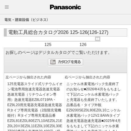
電気・建築設備（ビジネス）
電動工具総合カタログ2026 125-126(126-127)
125
126
お探しのページはデジタルカタログでご覧いただけます。
左ページから抽出された内容
右ページから抽出された内容
125充電器スライド式リチウムイオ
ニッケル水素電池パック生産終了
ン電池専用急速充電器急速充電器
のお知らせ■2026年4月をもちまし
急速充電器（リチウムイオン専
て下記のニッケル水素電池パック
用）急速充電器EZ8L0719FA・
と充電器も生産終了いたします。
EZ9L20用充電器充電器急速充電器
品番品名・タイプ外観
Rタイプ専用充電器（2段階充電機
EZ9200SEZ0L80EZ0L10ニッケル
能付）Rタイプ専用充電器品番
水素電池パック12V2.8AhNタイプ
EZ0L81EZ0L80EZ7L10AEZ0L21E
急速充電器急速充電器■2025年4月
Z0L20※3EZ0L11EZ0L10EZ0L30E
をもちまして下記のニッケル水素