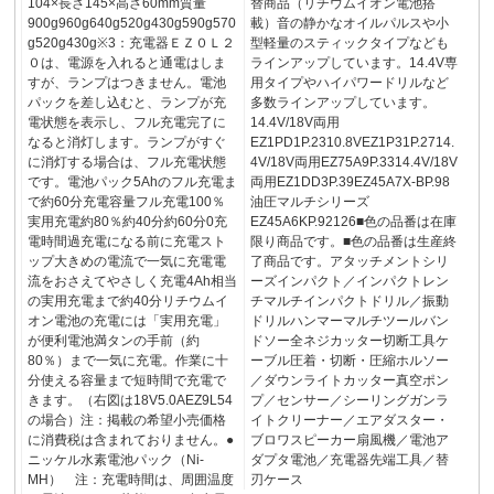
104×長さ145×高さ60mm質量
替商品（リチウムイオン電池搭
900g960g640g520g430g590g570
載）音の静かなオイルパルスや小
g520g430g※3：充電器ＥＺ０Ｌ２
型軽量のスティックタイプなども
０は、電源を入れると通電はしま
ラインアップしています。14.4V専
すが、ランプはつきません。電池
用タイプやハイパワードリルなど
パックを差し込むと、ランプが充
多数ラインアップしています。
電状態を表示し、フル充電完了に
14.4V/18V両用
なると消灯します。ランプがすぐ
EZ1PD1P.2310.8VEZ1P31P.2714.
に消灯する場合は、フル充電状態
4V/18V両用EZ75A9P.3314.4V/18V
です。電池パック5Ahのフル充電ま
両用EZ1DD3P.39EZ45A7X-BP.98
で約60分充電容量フル充電100％
油圧マルチシリーズ
実用充電約80％約40分約60分0充
EZ45A6KP.92126■色の品番は在庫
電時間過充電になる前に充電スト
限り商品です。■色の品番は生産終
ップ大きめの電流で一気に充電電
了商品です。アタッチメントシリ
流をおさえてやさしく充電4Ah相当
ーズインパクト／インパクトレン
の実用充電まで約40分リチウムイ
チマルチインパクトドリル／振動
オン電池の充電には「実用充電」
ドリルハンマーマルチツールバン
が便利電池満タンの手前（約
ドソー全ネジカッター切断工具ケ
80％）まで一気に充電。作業に十
ーブル圧着・切断・圧縮ホルソー
分使える容量まで短時間で充電で
／ダウンライトカッター真空ポン
きます。（右図は18V5.0AEZ9L54
プ／センサー／シーリングガンラ
の場合）注：掲載の希望小売価格
イトクリーナー／エアダスター・
に消費税は含まれておりません。●
ブロワスピーカー扇風機／電池ア
ニッケル水素電池パック（Ni-
ダプタ電池／充電器先端工具／替
MH） 注：充電時間は、周囲温度
刃ケース