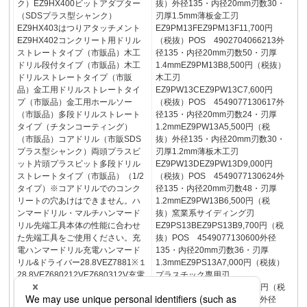
ク）EZ9HX400ビットアダプター
抜）外径135・内径20mm刃数30・
（SDSプラス型シャンク）
刃厚1.5mm薄板金工刃
EZ9HX403はつりアタッチメント
EZ9PM13FEZ9PM13F11,700円
EZ9HX402コンクリート用ドリル
（税抜）POS 4902704066213外
ストレートタイプ（市販品）木工
径135・内径20mm刃数50・刃厚
ドリル段付タイプ（市販品）木工
1.4mmEZ9PM13B8,500円（税抜）
ドリルストレートタイプ（市販
木工刃
品）金工用ドリルストレートタイ
EZ9PW13CEZ9PW13C7,600円
プ（市販品）金工用ホールソー
（税抜）POS 4549077130617外
（市販品）多段ドリルストレート
径135・内径20mm刃数24・刃厚
タイプ（チタンコーティング）
1.2mmEZ9PW13A5,500円（税
（市販品）コアドリル（市販SDS
抜）外径135・内径20mm刃数30・
プラス型シャンク）両頭プラスビ
刃厚1.2mm薄板木工刃
ット片頭プラスビット多段ドリル
EZ9PW13DEZ9PW13D9,000円
ストレートタイプ（市販品）（1/2
（税抜）POS 4549077130624外
タイプ）※コアドリルでのコンク
径135・内径20mm刃数48・刃厚
リートの穴あけはできません。ハ
1.2mmEZ9PW13B6,500円（税
ンマードリル・マルチハンマード
抜）窯業系サイディング刃
リル先端工具本体の性能に合わせ
EZ9PS13BEZ9PS13B9,700円（税
た先端工具をご使用ください。充
抜）POS 4549077130600外径
電ハンマードリル充電ハンマード
135・内径20mm刃数36・刃厚
リル&ドライバー28.8VEZ7881※１
1.3mmEZ9PS13A7,000円（税抜）
28.8VEZ680212VEZ680312V充電
プラスチック専用刃
マルチハンマードリル
EZ9PP13CEZ9PP13C8,300円（税
EZ784014.4VEZ78A1EZ1HD1EZ6
抜）POS 4549077130679外径