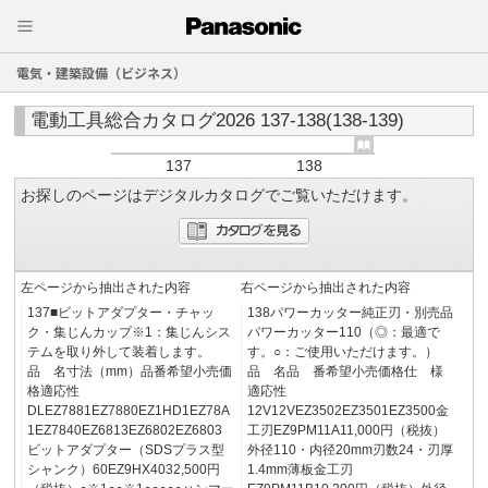
電気・建築設備（ビジネス）
電動工具総合カタログ2026 137-138(138-139)
137
138
お探しのページはデジタルカタログでご覧いただけます。
左ページから抽出された内容
右ページから抽出された内容
137■ビットアダプター・チャッ
138パワーカッター純正刃・別売品
ク・集じんカップ※1：集じんシス
パワーカッター110（◎：最適で
テムを取り外して装着します。
す。○：ご使用いただけます。）
品 名寸法（mm）品番希望小売価
品 名品 番希望小売価格仕 様
格適応性
適応性
DLEZ7881EZ7880EZ1HD1EZ78A
12V12VEZ3502EZ3501EZ3500金
1EZ7840EZ6813EZ6802EZ6803
工刃EZ9PM11A11,000円（税抜）
ビットアダプター（SDSプラス型
外径110・内径20mm刃数24・刃厚
シャンク）60EZ9HX4032,500円
1.4mm薄板金工刃