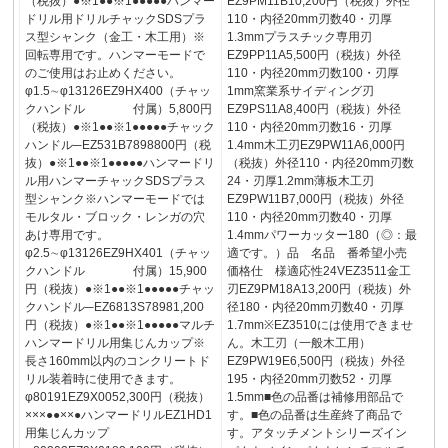
（税抜）●※1●●※1●●●●●ハンマー
EZ9PM11B10,200円（税抜）外径
ドリル用ドリルチャックSDSプラ
110・内径20mm刃数40・刃厚
ス型シャンク（金工・木工用）※
1.3mmプラスチック専用刃
回転専用です。ハンマーモードで
EZ9PP11A5,500円（税抜）外径
のご使用はお止めください。
110・内径20mm刃数100・刃厚
φ1.5∼φ13126EZ9HX400（チャッ
1mm窯業系サイディング刃
クハンドル 付属）5,800円
EZ9PS11A8,400円（税抜）外径
（税抜）●※1●●※1●●●●●チャック
110・内径20mm刃数16・刃厚
ハンドル─EZ531B7898800円（税
1.4mm木工刃EZ9PW11A6,000円
抜）●※1●●※1●●●●●ハンマードリ
（税抜）外径110・内径20mm刃数
ル用ハンマーチャックSDSプラス
24・刃厚1.2mm薄板木工刃
型シャンク※ハンマーモードでは
EZ9PW11B7,000円（税抜）外径
モルタル・ブロック・レンガの穴
110・内径20mm刃数40・刃厚
あけ専用です。
1.4mmパワーカッター180（◎：最
φ2.5∼φ13126EZ9HX401（チャッ
適です。）品 名品 番希望小売
クハンドル 付属）15,900
価格仕 様適応性24VEZ3511金工
円（税抜）●※1●●※1●●●●●チャッ
刃EZ9PM18A13,200円（税抜）外
クハンドル─EZ6813S78981,200
径180・内径20mm刃数40・刃厚
円（税抜）●※1●●※1●●●●●マルチ
1.7mm※EZ3510には使用できませ
ハンマードリル用集じんカップ※
ん。木工刃（一般木工用）
長さ160mm以内のコンクリートド
EZ9PW19E6,500円（税抜）外径
リル装着時に使用できます。
195・内径20mm刃数52・刃厚
φ80191EZ9X0052,300円（税抜）
1.5mm■色の品番は補修用部品で
×××●●××●ハンマードリルEZ1HD1
す。■色の品番は生産終了商品で
用集じんカップ
す。アタッチメントシリーズイン