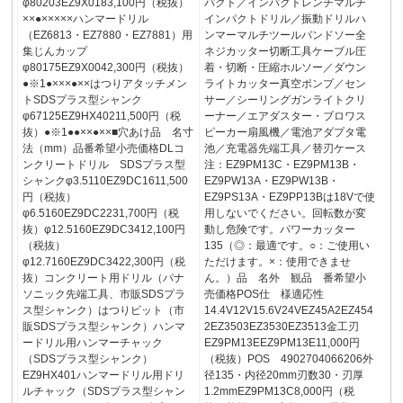
φ80203EZ9X0183,100円（税抜）
パクト／インパクトレンチマルチ
××●×××××ハンマードリル
インパクトドリル／振動ドリルハ
（EZ6813・EZ7880・EZ7881）用
ンマーマルチツールバンドソー全
集じんカップ
ネジカッター切断工具ケーブル圧
φ80175EZ9X0042,300円（税抜）
着・切断・圧縮ホルソー／ダウン
●※1●×××●××はつりアタッチメン
ライトカッター真空ポンプ／セン
トSDSプラス型シャンク
サー／シーリングガンライトクリ
φ67125EZ9HX40211,500円（税
ーナー／エアダスター・ブロワス
抜）●※1●●××●××■穴あけ品 名寸
ピーカー扇風機／電池アダプタ電
法（mm）品番希望小売価格DLコ
池／充電器先端工具／替刃ケース
ンクリートドリル SDSプラス型
注：EZ9PM13C・EZ9PM13B・
シャンクφ3.5110EZ9DC1611,500
EZ9PW13A・EZ9PW13B・
円（税抜）
EZ9PS13A・EZ9PP13Bは18Vで使
φ6.5160EZ9DC2231,700円（税
用しないでください。回転数が変
抜）φ12.5160EZ9DC3412,100円
動し危険です。パワーカッター
（税抜）
135（◎：最適です。○：ご使用い
φ12.7160EZ9DC3422,300円（税
ただけます。×：使用できませ
抜）コンクリート用ドリル（パナ
ん。）品 名外 観品 番希望小
ソニック先端工具、市販SDSプラ
売価格POS仕 様適応性
ス型シャンク）はつりビット（市
14.4V12V15.6V24VEZ45A2EZ454
販SDSプラス型シャンク）ハンマ
2EZ3503EZ3530EZ3513金工刃
ードリル用ハンマーチャック
EZ9PM13EEZ9PM13E11,000円
（SDSプラス型シャンク）
（税抜）POS 4902704066206外
EZ9HX401ハンマードリル用ドリ
径135・内径20mm刃数30・刃厚
ルチャック（SDSプラス型シャン
1.2mmEZ9PM13C8,000円（税