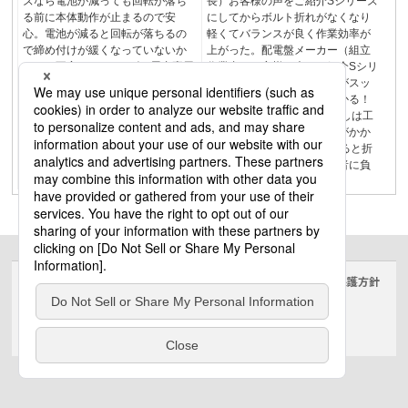
ズなら電池が減っても回転が落ち
長）お客様の声をご紹介Sシリーズ
る前に本体動作が止まるので安
にしてからボルト折れがなくなり
心。電池が減ると回転が落ちるの
軽くてバランスが良く作業効率が
で締め付けが緩くなっていないか
上がった。配電盤メーカー（組立
いつも不安。Sシリーズは屋内専用
作業者）お客様の声をご紹介Sシリ
です。IP規格（防水・防塵規格）
ーズなら狭所や隙間に本体がスッ
は取得していません。水やほこり
と入るので作業が早くて助かる！
は故障の原因となります。1．電池
狭い箇所でのボルト締め/外しは工
パック10.8V・14.4Vは当社EZ品番
具が入りにくく手間と時間がかか
の電池パックとは互換性がありま
って...M6ボルトは締め過ぎると折
せん。2．修理保証対象商品ではあ
れやすい上工具も重く作業者に負
りません。3．147
担。148
サイトのご利用にあたって
クッキーポリシー
個人情報保護方針
電気・建築設備（ビジネス）
© Panasonic Electric Works Co., Ltd.