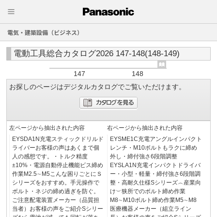
電気・建築設備（ビジネス）
電動工具総合カタログ2026 147-148(148-149)
147
148
お探しのページはデジタルカタログでご覧いただけます。
左ページから抽出された内容
右ページから抽出された内容
EYSDA1N充電スティックドリルド
EYSME1C充電アングルインパクト
ライバーお客様の声はあくまで個
レンチ・M10ボルトもラクに締め
人の感想です。・トルク精度
外し・締付強さ6段階調整
±10%・電源自動停止機能ビス締め
EYSLA1N充電インパクトドライバ
作業M2.5∼M5こんな困りごとにＳ
ー・小型・軽量・締付強さ6段階調
シリーズをおすすめ。手元操作で
整・高耐久仕様Sシリーズ︵産業向
ボルト・ネジの締め過ぎを防ぐ。
け︶狭所でのボルト締め作業
ご注意配電装置メーカー（品質担
M8∼M10ボルト締め作業M5∼M8
当者）お客様の声をご紹介Sシリー
医療機器メーカー（組立ライン