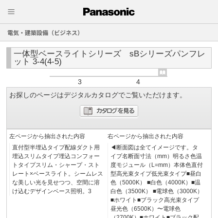
電気・建築設備（ビジネス）
一体型ベースライトシリーズ sBシリーズパンフレ
ット 3-4(4-5)
3
4
お探しのページはデジタルカタログでご覧いただけます。
左ページから抽出された内容
右ページから抽出された内容
直付型半埋込タイプ配線ダクト用
◀︎断面図は全てイメージです。タ
埋込スリムタイプ埋込コンフォー
イプ名断面寸法（mm）明るさ色温
トタイプスリム・シャープ・スト
度モジュール（L=mm）本体色直付
レート×ベースライト。シームレス
型高光束タイプ低光束タイプ■昼白
な美しい光を見せつつ、空間に溶
色（5000K） ■白色（4000K）■温
け込むデザインベース照明。3
白色（3500K） ■電球色（3000K）
■ホワイト■ブラック高光束タイプ
昼光色（6500K）〜電球色
（2700K）■ホワイト■ブラック配