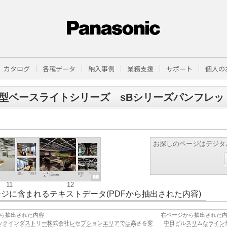
カタログ
各種データ
納入事例
業務支援
サポート
個人の
型ベースライトシリーズ sBシリーズパンフレット 11-
お探しのページはデジタ
11
12
ジに含まれるテキストデータ(PDFから抽出された内容)
ら抽出された内容
右ページから抽出された
ックインダストリー株式会社レセプションエリアでは高さを変
中日ビルスリムなライン