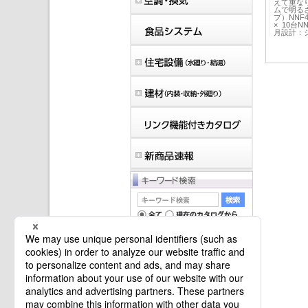
えて重な
ムで明る
プ）NNF4
× 10台
月設計：
マイバインダーは空です。