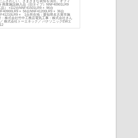
にふさわしい、さまざまな表情を演出。オフィ
商業施設納入品（旧タイプ）NNF40901LR9
品） ×112台NNF41501LR9 × 96台
F40900LR9 × 56台NNF41200LR9 × 36台
6台NNF41210LR9 × 1台所在地：愛知県名古屋市施
設計：株式会社竹中工務店電気工事：株式会社きん
／ 株式会社トーエネック／ パナソニックEWエ
12