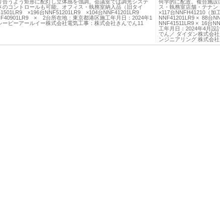
り合うよう矩形に配灯し立体感を強調。会議室では調光システ
何学的に配置。複合施設
さのコントロールも可能。オフィス・執務室納入品（旧タイ
ス・執務室店舗・テナント
1501LR9 ×196台NNF51201LR9 ×104台NNF41201LR9
×117台NNFH41210（加工
NNF40901LR9 × 2台所在地：東京都港区施工年月日：2024年1
NNF41201LR9 × 88台NN
シービーアールイー株式会社電気工事：株式会社きんでん11
NNF41511LR9 × 1
工年月日：2024年4月
でん／ ダイダン株式会社
ンジニアリング 株式会社