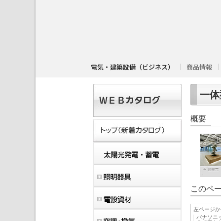
こ
こ
か
ら
本
文
で
す
電気・建築設備（ビジネス）
商品情報
。
一体
概要
このペー
左ページか
パナソニ