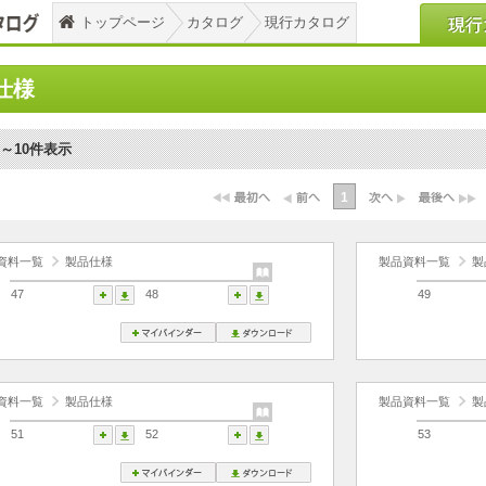
トップページ
カタログ
現行カタログ
仕様
1～10件表示
1
資料一覧
製品仕様
製品資料一覧
製
47
48
49
資料一覧
製品仕様
製品資料一覧
製
51
52
53