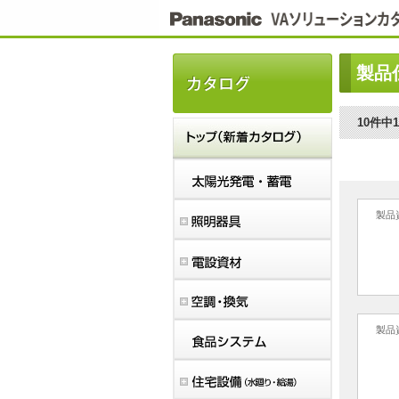
こ
こ
か
ら
本
製品
文
で
す。
10件中
製品
製品