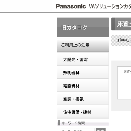
こ
こ
か
ら
床置
本
文
で
す。
1件中1
床置