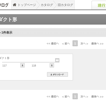
トップページ
カタログ
旧カタログ
ダクト形
～1件表示
1
ダクト形
117
118
1