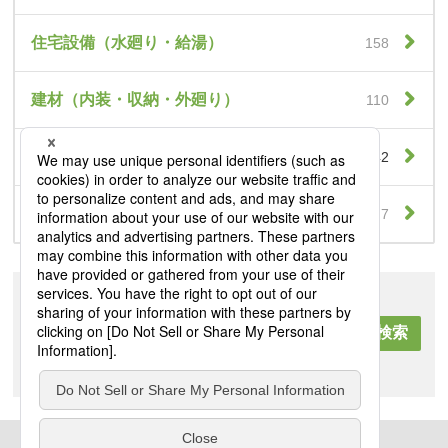
住宅設備（水廻り・給湯）
158
建材（内装・収納・外廻り）
110
リンク機能付きカタログ
42
新商品速報
7
キーワード検索
全て
現在のカテゴリから