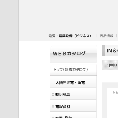
こ
こ
か
ら
本
文
で
す
電気・建築設備（ビジネス）
商品情報
。
IN＆O
1件中
IN＆