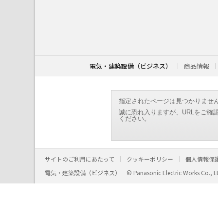
こ
こ
か
ら
本
文
で
す
電気・建築設備（ビジネス）
商品情報
。
指定されたページは見つかりませ
誠に恐れ入りますが、URLをご確
ください。
サイトのご利用にあたって
クッキーポリシー
個人情報保
電気・建築設備（ビジネス）
© Panasonic Electric Works Co., L