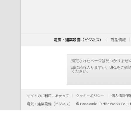
こ
こ
か
ら
本
文
で
す
電気・建築設備（ビジネス）
商品情報
。
指定されたページは見つかりませ
誠に恐れ入りますが、URLをご確
ください。
サイトのご利用にあたって
クッキーポリシー
個人情報保
電気・建築設備（ビジネス）
© Panasonic Electric Works Co., L