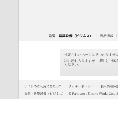
こ
こ
か
ら
本
文
で
す
電気・建築設備（ビジネス）
商品情報
。
指定されたページは見つかりませ
誠に恐れ入りますが、URLをご確
ください。
サイトのご利用にあたって
クッキーポリシー
個人情報保
電気・建築設備（ビジネス）
© Panasonic Electric Works Co., L