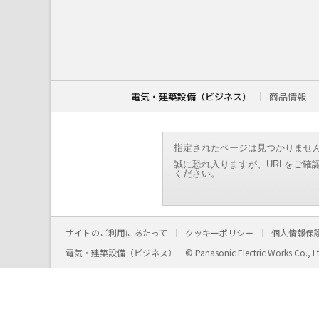
こ
こ
か
ら
本
文
で
す
電気・建築設備（ビジネス）
商品情報
。
指定されたページは見つかりませ
誠に恐れ入りますが、URLをご確
ください。
サイトのご利用にあたって
クッキーポリシー
個人情報保
電気・建築設備（ビジネス）
© Panasonic Electric Works Co., L