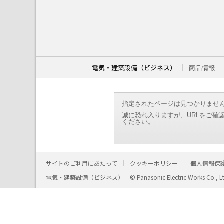
こ
こ
か
ら
本
文
で
す
電気・建築設備（ビジネス）
商品情報
。
指定されたページは見つかりませ
誠に恐れ入りますが、URLをご確
ください。
サイトのご利用にあたって
クッキーポリシー
個人情報保
電気・建築設備（ビジネス）
© Panasonic Electric Works Co., L