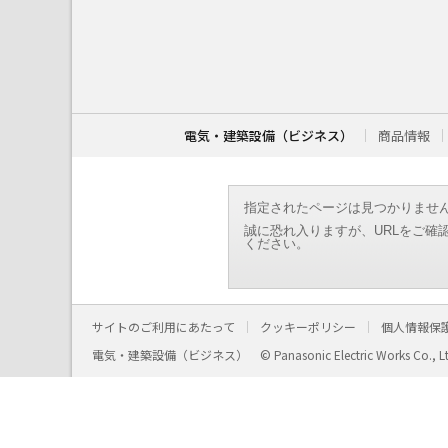
こ
こ
か
ら
本
文
で
す
電気・建築設備（ビジネス）
商品情報
。
指定されたページは見つかりませ
誠に恐れ入りますが、URLをご確
ください。
サイトのご利用にあたって
クッキーポリシー
個人情報保
電気・建築設備（ビジネス）
© Panasonic Electric Works Co., L