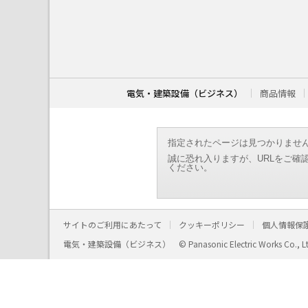
こ
こ
か
ら
本
文
で
す
電気・建築設備（ビジネス）
商品情報
。
指定されたページは見つかりませ
誠に恐れ入りますが、URLをご確
ください。
サイトのご利用にあたって
クッキーポリシー
個人情報保
電気・建築設備（ビジネス）
© Panasonic Electric Works Co., L