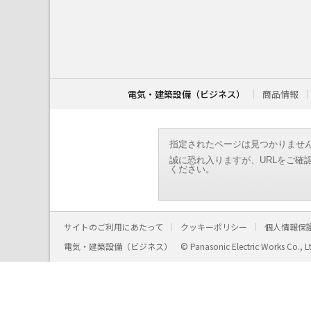
こ
こ
か
ら
本
文
で
す
電気・建築設備（ビジネス）
商品情報
。
指定されたページは見つかりませ
誠に恐れ入りますが、URLをご確
ください。
サイトのご利用にあたって
クッキーポリシー
個人情報保
電気・建築設備（ビジネス）
© Panasonic Electric Works Co., L