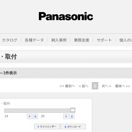
カタログ
各種データ
納入事例
業務支援
サポート
個人の
・取付
1～1件表示
1
録・取付
19
20