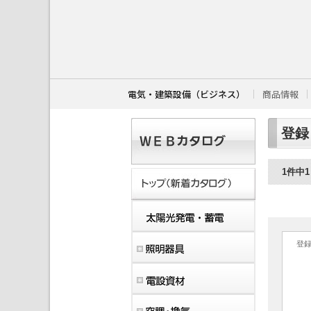
こ
こ
か
ら
本
文
で
す
電気・建築設備（ビジネス）
商品情報
。
登録
1件中
登