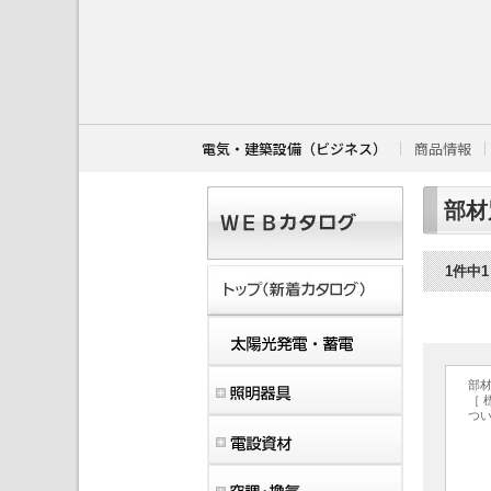
こ
こ
か
ら
本
文
で
す
電気・建築設備（ビジネス）
商品情報
。
部材
1件中
部
［ 
つ