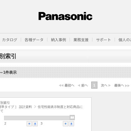
カタログ
各種データ
納入事例
業務支援
サポート
個人の
別索引
1～1件表示
1
材別索引
標準タイプ ］ 設計資料
住宅性能表示制度と対応商品に
いて
2
3