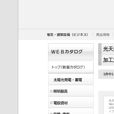
こ
こ
か
ら
本
文
で
す
電気・建築設備（ビジネス）
商品情報
。
光天
加工
1件中
光天
Sl
LE
イ