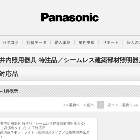
カタログ
各種データ
納入事例
業務支援
サポート
個人の
井内照用器具 特注品／シームレス建築部材照明器具 
対応品
1～1件表示
1
井内照用器具 特注品／シームレス建築部材照明器具 C-
im（ 高演色タイプ）加工対応品
D高演色スポットライト（個別調光タイプ／位相制御調光タ
プ）