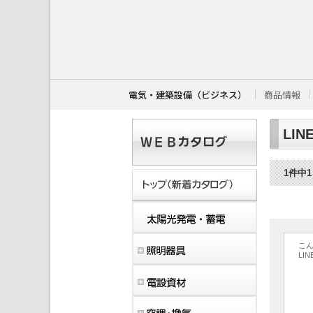
こ
こ
か
ら
本
文
で
す
電気・建築設備（ビジネス）
商品情報
。
LIN
1件中
こ
LIN