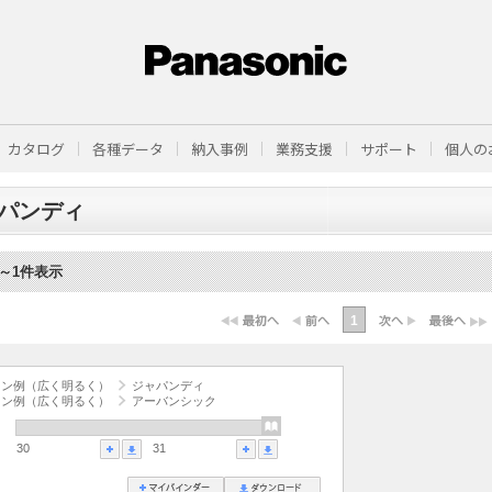
カタログ
各種データ
納入事例
業務支援
サポート
個人の
パンディ
1～1件表示
1
ラン例（広く明るく）
ジャパンディ
ラン例（広く明るく）
アーバンシック
30
31