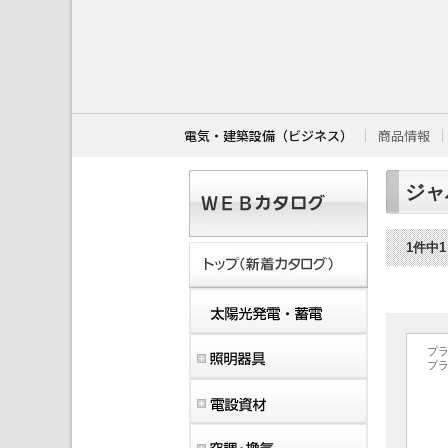
こ
こ
か
ら
本
文
で
す
電気・建築設備（ビジネス）
商品情報
。
ジャ
1件中
プ
プ