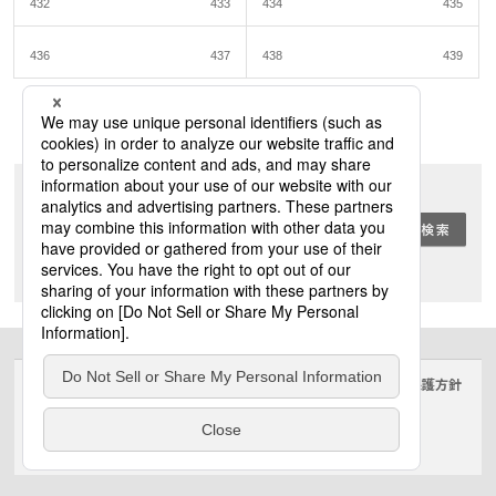
432
433
434
435
436
437
438
439
1
2
3
キーワード検索
現在のカテゴリから
全て
サイトのご利用にあたって
クッキーポリシー
個人情報保護方針
電気・建築設備（ビジネス）
© Panasonic Electric Works Co., Ltd.