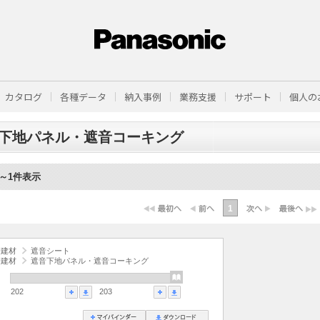
カタログ
各種データ
納入事例
業務支援
サポート
個人の
下地パネル・遮音コーキング
1～1件表示
1
音建材
遮音シート
音建材
遮音下地パネル・遮音コーキング
202
203