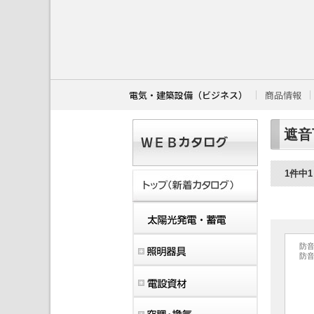
こ
こ
か
ら
本
文
で
す
電気・建築設備（ビジネス）
商品情報
。
遮音
1件中
防
防