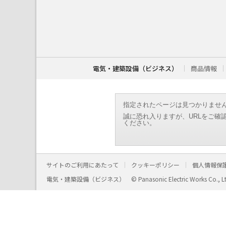
こ
こ
か
ら
本
文
で
す
電気・建築設備（ビジネス）
商品情報
。
指定されたページは見つかりませ
誠に恐れ入りますが、URLをご確
ください。
サイトのご利用にあたって
クッキーポリシー
個人情報保
電気・建築設備（ビジネス）
© Panasonic Electric Works Co., L