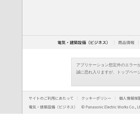
こ
こ
か
ら
本
文
で
す
電気・建築設備（ビジネス）
商品情報
。
アプリケーション想定外のエラーが発生しま
誠に恐れ入りますが、トップペー
サイトのご利用にあたって
クッキーポリシー
個人情報保
電気・建築設備（ビジネス）
© Panasonic Electric Works Co., L