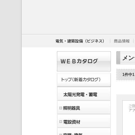
こ
こ
か
ら
本
文
で
す
電気・建築設備（ビジネス）
商品情報
。
メン
1件中
ご
ア