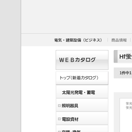
こ
こ
か
ら
本
文
で
す
電気・建築設備（ビジネス）
商品情報
。
Hf
1件中
蛍
蛍