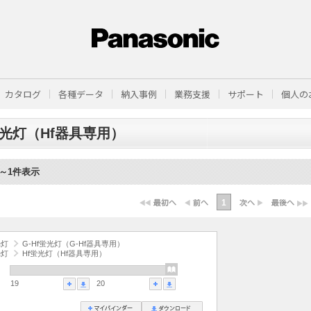
カタログ
各種データ
納入事例
業務支援
サポート
個人の
蛍光灯（Hf器具専用）
1～1件表示
1
光灯
G-Hf蛍光灯（G-Hf器具専用）
光灯
Hf蛍光灯（Hf器具専用）
19
20