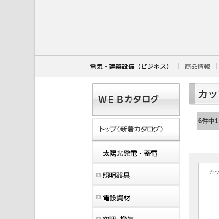
こ
こ
か
ら
本
文
で
す
電気・建築設備（ビジネス）
商品情報
。
カッ
6件中
カ