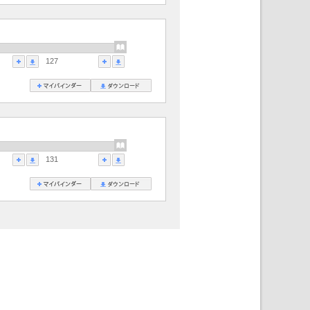
127
131