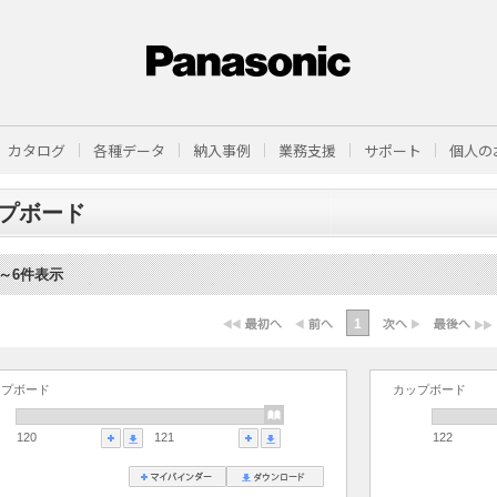
カタログ
各種データ
納入事例
業務支援
サポート
個人の
プボード
1～6件表示
1
ップボード
カップボード
120
121
122