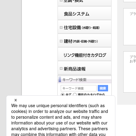
プ
プ
お
マイバインダーは空です。