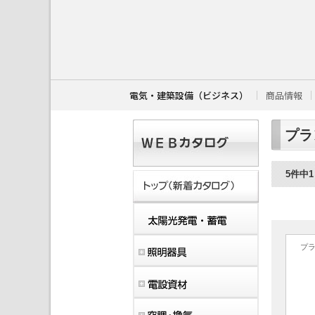
こ
こ
か
ら
本
文
で
す
電気・建築設備（ビジネス）
商品情報
。
プラ
5件中
プ