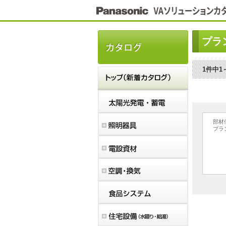
こ
こ
か
ら
本
プラ
文
で
す。
1件中1
部材
プラ