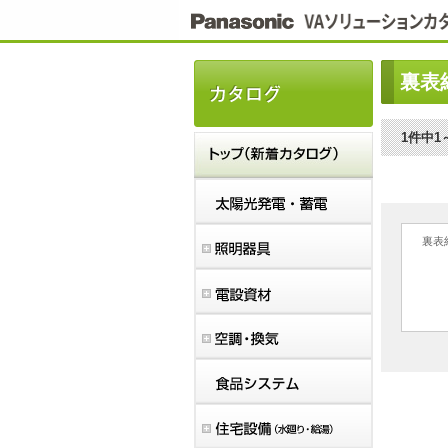
こ
こ
か
ら
本
裏表
文
で
す。
1件中1
裏表