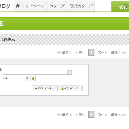
トップページ
カタログ
現行カタログ
紙
～1件表示
1
紙
H4
1