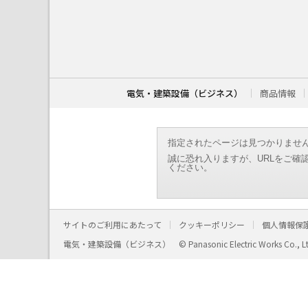
こ
こ
か
ら
本
文
で
す
電気・建築設備（ビジネス）
商品情報
。
指定されたページは見つかりませ
誠に恐れ入りますが、URLをご確
ください。
サイトのご利用にあたって
クッキーポリシー
個人情報保
電気・建築設備（ビジネス）
© Panasonic Electric Works Co., L