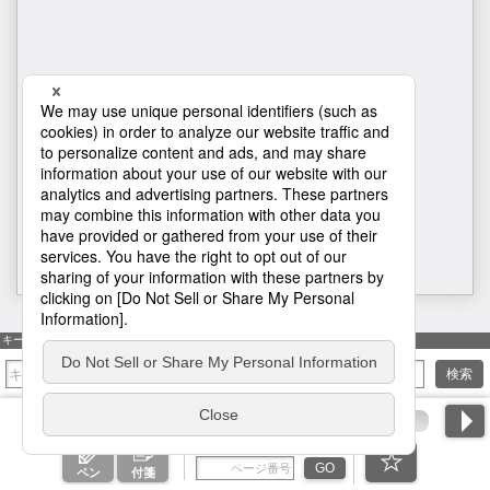
H1
キーワード検索
検索
ページ番号を入力
GO
ペン
付箋