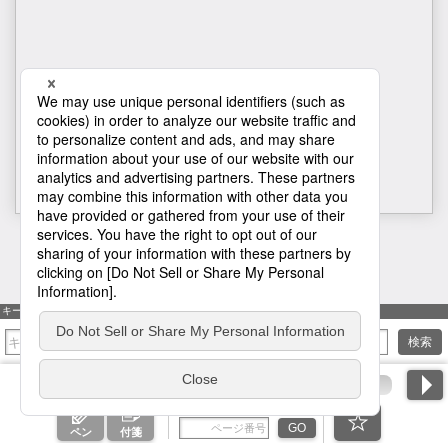
H1
キーワード検索
検索
ページ番号を入力
GO
ペン
付箋