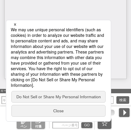
H1
キーワード検索
検索
ページ番号を入力
GO
ペン
付箋