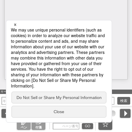
26
キーワード検索
検索
ページ番号を入力
GO
ペン
付箋