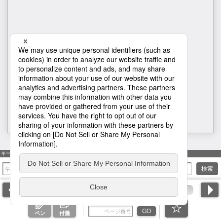
126
キーワード検索
検索
ページ番号を入力
GO
ペン
付箋