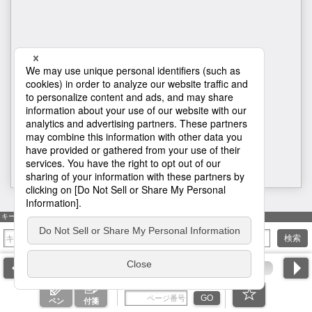
1034
キーワード検索
検索
ページ番号を入力
GO
ペン
付箋