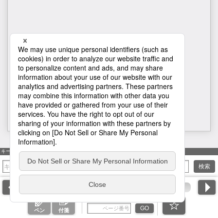
96
キーワード検索
検索
ページ番号を入力
GO
ペン
付箋