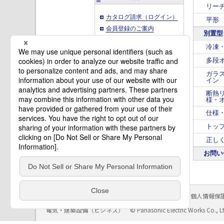
リー
カタログ請求（ログイン）
平形
会員登録のご案内
別置型
冷凍
多段
ガラ
イン
断熱
様・
仕様
トッ
正し
お問い
サイトのご利用にあたって
クッキーポリシー
個人情報保
電気・建築設備（ビジネス）
© Panasonic Electric Works Co., L