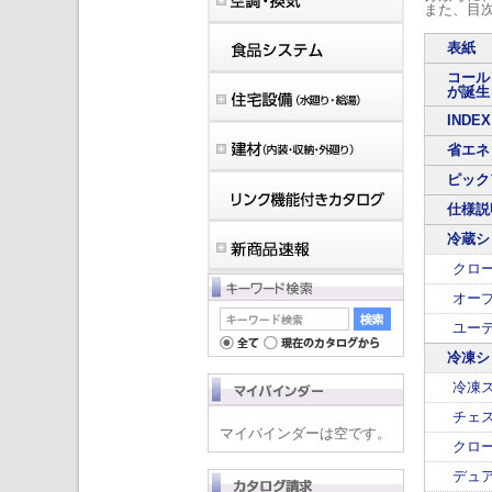
また、目
表紙
コール
が誕生
INDEX
省エネ
ピック
仕様説
冷蔵シ
クロ
オー
ユー
冷凍シ
冷凍
チェ
マイバインダーは空です。
クロ
デュ