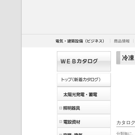
こ
こ
か
ら
本
文
で
す
電気・建築設備（ビジネス）
商品情報
。
冷凍
カタロ
分類毎に