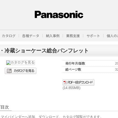
カタログ
各種データ
納入事例
業務支援
サポート
個人の
・冷蔵ショーケース総合パンフレット
発行年月/版数
2
総ページ数
3
(14.855MB)
グ目次
、マイバインダーへ追加、ダウンロード、カタログ閲覧ができます。