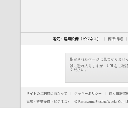
こ
こ
か
ら
本
文
で
す
電気・建築設備（ビジネス）
商品情報
。
指定されたページは見つかりませ
誠に恐れ入りますが、URLをご確
ください。
サイトのご利用にあたって
クッキーポリシー
個人情報保
電気・建築設備（ビジネス）
© Panasonic Electric Works Co., L