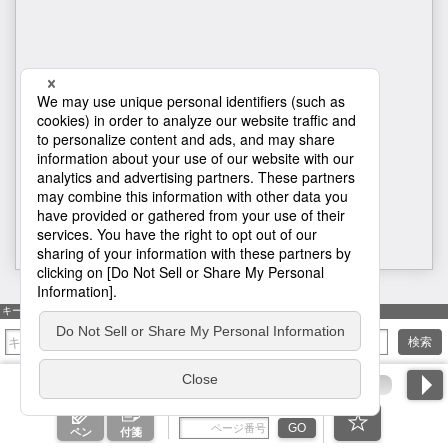
H1
キーワード検索
検索
ページ番号を入力
GO
ペン
付箋